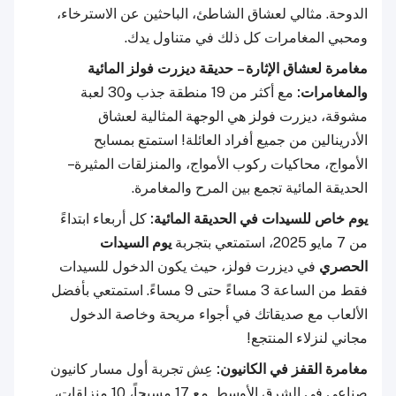
الدوحة. مثالي لعشاق الشاطئ، الباحثين عن الاسترخاء،
ومحبي المغامرات كل ذلك في متناول يدك.
مغامرة لعشاق الإثارة – حديقة ديزرت فولز المائية
والمغامرات:
مع أكثر من 19 منطقة جذب و30 لعبة
مشوقة، ديزرت فولز هي الوجهة المثالية لعشاق
الأدرينالين من جميع أفراد العائلة! استمتع بمسابح
الأمواج، محاكيات ركوب الأمواج، والمنزلقات المثيرة –
الحديقة المائية تجمع بين المرح والمغامرة.
يوم خاص للسيدات في الحديقة المائية:
كل أربعاء ابتداءً
من 7 مايو 2025، استمتعي بتجربة
يوم السيدات
الحصري
في ديزرت فولز، حيث يكون الدخول للسيدات
فقط من الساعة 3 مساءً حتى 9 مساءً. استمتعي بأفضل
الألعاب مع صديقاتك في أجواء مريحة وخاصة الدخول
مجاني لنزلاء المنتجع!
مغامرة القفز في الكانيون:
عِش تجربة أول مسار كانيون
صناعي في الشرق الأوسط. مع 17 مسبحاً، 10 منزلقات،