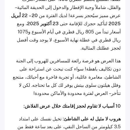
والفلل، شاملاً وجبة الإفطار والدخول إلى الحديقة المائية –
عرض مميز سيُحجز بسرعة! لديك الفترة من
20 – 22 أبريل
2025
لتأكيد حجزك للإقامة حتى
23 أكتوبر 2025
، ومع
أسعار تبدأ من 805 ريال قطري في أيام الأسبوع و1075
ريال قطري في عطلة نهاية الأسبوع، لا يوجد وقت أفضل
لحجز عطلتك المثالية.
هذا العرض هو فرصة رائعة للمسافرين للهروب إلى الجنة
دون تكاليف باهظة! سواء كنت تبحث عن استراحة على
الشاطئ، مغامرة عائلية، أو تجربة فاخرة مع أحبائك، منتجع
وفلل هيلتون سلوى بيتش يوفر لك كل ما تحتاجه. لكن لا
تتأخر – العرض لفترة محدودة والأماكن محدودة!
10 أسباب لا تقاوم لحجز إقامتك خلال عرض الفلاش:
هروب لا مثيل له على الشاطئ:
تخيل نفسك على امتداد
3.5 كيلومتر من الساحل النقي، على بعد ساعة فقط من