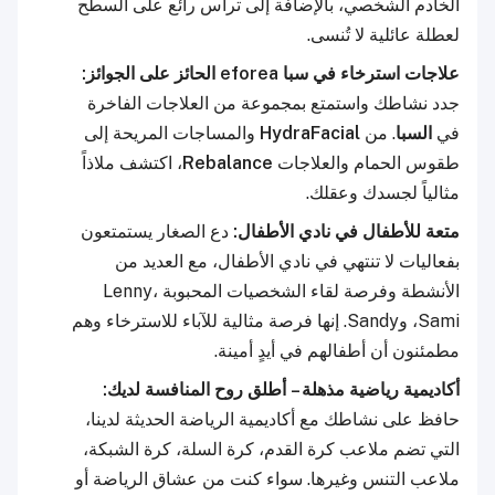
الخادم الشخصي، بالإضافة إلى تراس رائع على السطح
لعطلة عائلية لا تُنسى.
علاجات استرخاء في سبا eforea الحائز على الجوائز:
جدد نشاطك واستمتع بمجموعة من العلاجات الفاخرة
في
السبا
. من
HydraFacial
والمساجات المريحة إلى
طقوس الحمام والعلاجات
Rebalance
، اكتشف ملاذاً
مثالياً لجسدك وعقلك.
متعة للأطفال في نادي الأطفال:
دع الصغار يستمتعون
بفعاليات لا تنتهي في نادي الأطفال، مع العديد من
الأنشطة وفرصة لقاء الشخصيات المحبوبة Lenny،
Sami، وSandy. إنها فرصة مثالية للآباء للاسترخاء وهم
مطمئنون أن أطفالهم في أيدٍ أمينة.
أكاديمية رياضية مذهلة – أطلق روح المنافسة لديك:
حافظ على نشاطك مع أكاديمية الرياضة الحديثة لدينا،
التي تضم ملاعب كرة القدم، كرة السلة، كرة الشبكة،
ملاعب التنس وغيرها. سواء كنت من عشاق الرياضة أو