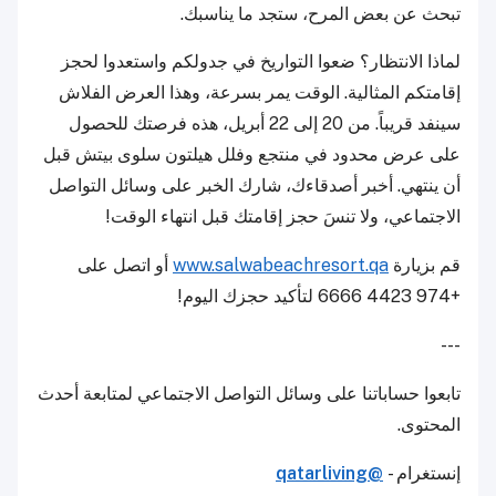
تبحث عن بعض المرح، ستجد ما يناسبك.
لماذا الانتظار؟ ضعوا التواريخ في جدولكم واستعدوا لحجز
إقامتكم المثالية. الوقت يمر بسرعة، وهذا العرض الفلاش
سينفد قريباً. من 20 إلى 22 أبريل، هذه فرصتك للحصول
على عرض محدود في منتجع وفلل هيلتون سلوى بيتش قبل
أن ينتهي. أخبر أصدقاءك، شارك الخبر على وسائل التواصل
الاجتماعي، ولا تنسَ حجز إقامتك قبل انتهاء الوقت!
قم بزيارة
www.salwabeachresort.qa
أو اتصل على
+974 4423 6666 لتأكيد حجزك اليوم!
---
تابعوا حساباتنا على وسائل التواصل الاجتماعي لمتابعة أحدث
المحتوى.
إنستغرام -
@qatarliving