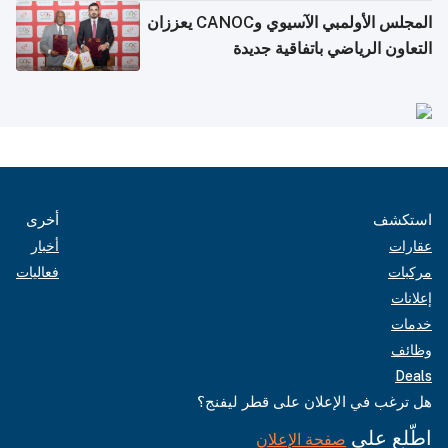
المجلس الأولمبي الآسيوي وCANOC يعززان
التعاون الرياضي باتفاقية جديدة
استكشف
أخرى
عقارات
أخبار
مركبات
فعاليات
إعلانات
خدمات
وظائف
Deals
هل ترغب في الإعلان على قطر ليفنج؟
اطّلع على
صفحة الإعلان