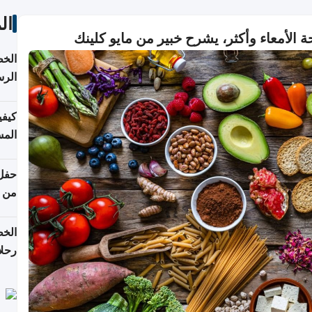
ال
لأمعاء وأكثر، يشرح خبير من مايو كلينك
الخط
الرس
كيفي
المس
من ن
الخط
رحلا