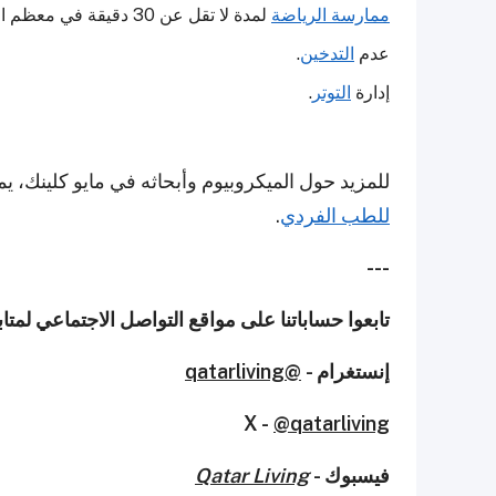
ممارسة الرياضة
لمدة لا تقل عن 30 دقيقة في معظم الأيام.
عدم
التدخين
.
إدارة
التوتر
.
للمزيد حول الميكروبيوم وأبحاثه في مايو كلينك، ي
للطب الفردي
.
---
تابعوا حساباتنا على مواقع التواصل الاجتماعي لمت
إنستغرام -
@qatarliving
X -
@qatarliving
فيسبوك -
Qatar Living