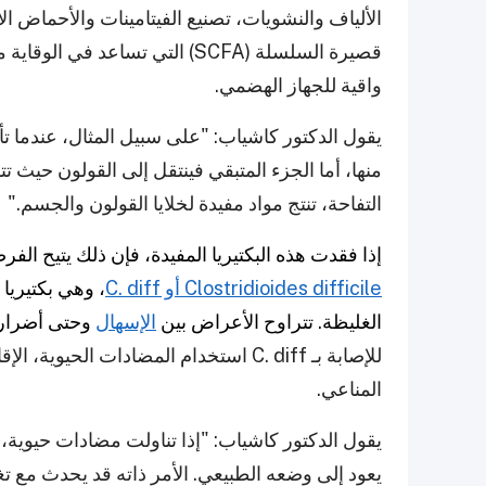
قصيرة السلسلة (SCFA) التي تساع
واقية للجهاز الهضمي.
يقول الدكتور كاشياب: "على سبيل المثال، عندما تأك
منها، أما الجزء المتبقي فينتقل إلى القولون حيث تتولى
التفاحة، تنتج مواد مفيدة لخلايا القولون والجسم."
إذا فقدت هذه البكتيريا المفيدة، فإن ذلك يتيح الفر
Clostridioides difficile أو C. diff
، وهي بكتيريا
الغليظة. تتراوح الأعراض بين
الإسهال
وحتى أضرار خ
للإصابة بـ C. diff استخدام المضادات ا
المناعي.
يقول الدكتور كاشياب: "إذا تناولت مضادات حيوية، قد
يعود إلى وضعه الطبيعي. الأمر ذاته قد يحدث مع ت