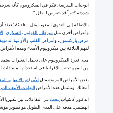
الوجبات السريعة. فكر في الميكروبيوم كأنه شريط 
شددته كثيراً قد يتعرض للخلل."
بالإضافة إلى ال
وأعراض أخرى مثل
سرطان القولون
،
السكري
،
ال
مرض باركنسون
، و
أمراض القلب والأوعية الدموية
لفهم العلاقة بين ميكروبيوم الأمعاء وهذه الأمراض.
مدى قدرة الميكروبيوم على تحمل التغيرات يعتمد 
من المهم تجنب الإفراط في استخدام المضادات ال
بعض الأمراض المزمنة مثل
الأمراض الالتهابية المع
أمعائك. وتشمل هذه الأمراض
التهابات الأمعاء المز
الدكتور كاشياب
يبحث
في التفاعلات بين بكتيريا ال
الهضمي. هدفه على المدى الطويل هو تطوير مؤشر