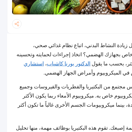
زيادة النشاط البدني، اتباع نظام غذائي صحي،
اص بجهازك الهضمي؟ اتخاذ إجراءات لحمايته وتحسينه
كثر، بحسب ما يقول
الدكتور بورنا كاشياب
،
استشاري
ي الميكروبيوم وأمراض الجهاز الهضمي.
س مجتمع من البكتيريا والفطريات والفيروسات وجميع
يكروبيوم خاص به. ميكروبيوم الأمعاء ربما يكون الأكثر
، بينما ميكروبيومات الجسم الأخرى غالباً ما تكون أكثر
 إصبعك. تقوم هذه البكتيريا بوظائف مهمة، منها تحليل