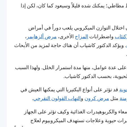
مطاطي؛ يمكنك شده قليلاً وسيعود كما كان، لكن إذا
عدوى المعوية مثل C. diff، يُعتقد أن اختلال التوازن الميكروبي يلعب دوراً في أمراض
اكتئاب
واضطرابات
المزاج
الأخرى،
مرض ألزهايمر
،
. ويؤكد الدكتور كاشياب أن هناك حاجة لمزيد من الأبحاث
على عدة عوامل، منها مدة استمرار الخلل. ولهذا السبب
حيوية، بحسب الدكتور كاشياب.
وية
قد تؤثر على أنواع البكتيريا التي يمكنها العيش في
منة
مثل
مرض كرون
و
التهاب القولون التقرحي
.
أمعاء والكربوهيدرات الغذائية وكيف تؤثر على الجهاز
ات حيوية وعلاجات تستهدف الميكروبيوم لعلاج