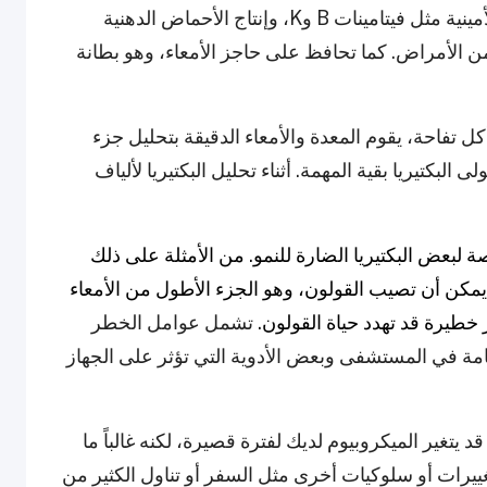
الألياف والنشويات، تصنيع الفيتامينات والأحماض الأمينية مثل فيتامينات B وK، وإنتاج الأحماض الدهنية
د في الوقاية من الأمراض. كما تحافظ على حاجز الأمعاء، وهو بطانة
ل تفاحة، يقوم المعدة والأمعاء الدقيقة بتحليل جزء
 البكتيريا بقية المهمة. أثناء تحليل البكتيريا لألياف
صة لبعض البكتيريا الضارة للنمو. من الأمثلة على ذلك
 يمكن أن تصيب القولون، وهو الجزء الأطول من الأمعاء
طيرة قد تهدد حياة القولون.
تشمل عوامل الخطر
لحيوية، الإقامة في المستشفى وبعض الأدوية التي تؤثر على الجهاز
 يتغير الميكروبيوم لديك لفترة قصيرة، لكنه غالباً ما
غييرات أو سلوكيات أخرى مثل السفر أو تناول الكثير من