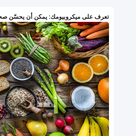
تعرف على ميكروبيومك: يمكن أن يحسّن صحة ا