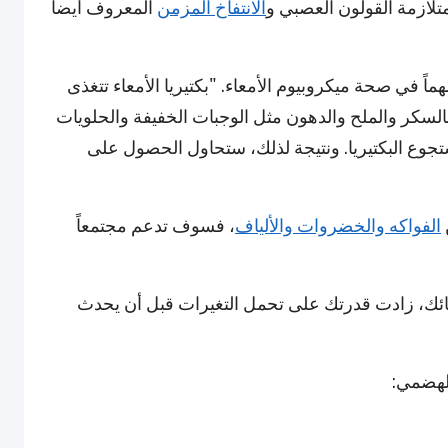
تلازمة القولون العصبي و
الانتفاخ المزمن
المعروف أيضاً
اً في صحة ميكروبيوم الأمعاء. "بكتيريا الأمعاء تتغذى
ة بالسكر والملح والدهون مثل الوجبات الخفيفة والحلويات
جوع البكتيريا. ونتيجة لذلك، ستحاول الحصول على
الفواكه والخضروات والألياف
، فسوف تدعم مجتمعاً
معائك، زادت قدرتك على تحمل التغيرات قبل أن يحدث
لهضمي: