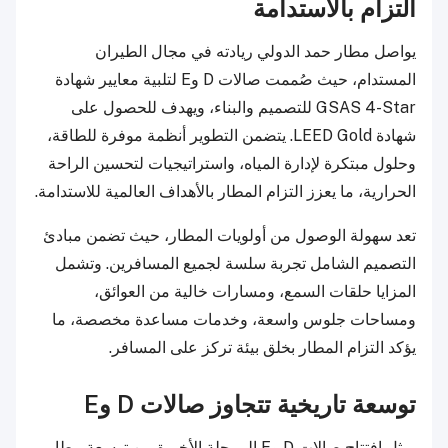
التزام بالاستدامة
يواصل مطار حمد الدولي ريادته في مجال الطيران
المستدام، حيث صُممت صالات D وE لتلبية معايير شهادة
GSAS 4-Star للتصميم والبناء، ويهدف للحصول على
شهادة LEED Gold. يتضمن التطوير أنظمة موفرة للطاقة،
وحلول مبتكرة لإدارة المياه، واستراتيجيات لتحسين الراحة
الحرارية، ما يعزز التزام المطار بالأهداف العالمية للاستدامة.
تعد سهولة الوصول من أولويات المطار، حيث تضمن مبادئ
التصميم الشامل تجربة سلسة لجميع المسافرين. وتشمل
المزايا حلقات السمع، ومسارات خالية من العوائق،
ومساحات جلوس واسعة، وخدمات مساعدة مخصصة، ما
يؤكد التزام المطار بخلق بيئة تركز على المسافر.
توسعة تاريخية تتجاوز صالات D وE
يمثل افتتاح صالات D وE المرحلة الأخيرة من توسعة مطار