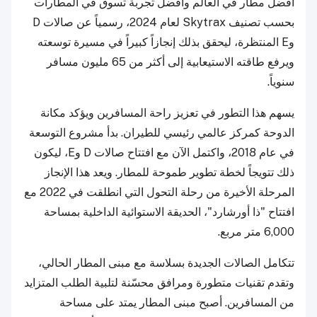
أفضل مطار في العالم وأفضل تجربة تسوق في المطارات
بحسب تصنيف Skytrax لعام 2024، رسمياً عن صالات D
وE المنتظرة، ليحقق بذلك إنجازاً كبيراً في مسيرة توسعته
ويرفع طاقته الاستيعابية إلى أكثر من 65 مليون مسافر
سنوياً.
يسهم هذا التطور في تعزيز راحة المسافرين ويؤكد مكانة
الدوحة كمركز عالمي رئيسي للطيران. بدأ مشروع التوسعة
في عام 2018، واكتمل الآن مع افتتاح صالات D وE، ليكون
ذلك تتويجاً لخطة تطوير طموحة للمطار. ويعد هذا الإنجاز
المرحلة الأخيرة من رحلة التحول التي انطلقت في 2022 مع
افتتاح "ذا أورشارد"، الحديقة الاستوائية الداخلية بمساحة
6,000 متر مربع.
تتكامل الصالات الجديدة بسلاسة مع مبنى المطار الحالي،
وتقدم تقنيات متطورة ومرافق محسّنة لتلبية الطلب المتزايد
من المسافرين. أصبح مبنى المطار يمتد على مساحة