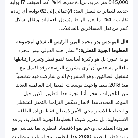
845,000 متر مربع، بزيادة قدرها 14%، كما أضيفت 17 بوابة
جديدة للطائرات ليصل العدد الإجمالي إلى 62 بوابة، أي زيادة
تقارب 40%، ما يعزز الربط ويُسهل العمليات ويقلل بشكل
كبير من نقل المسافرين بالحافلات.
قال المهندس بدر محمد المير، الرئيس التنفيذي لمجموعة
الخطوط الجوية القطرية:
"مطار حمد الدولي ليس مجرد
بوابة عبور؛ بل هو ركيزة أساسية لنمو قطر وتعزيز ارتباطها
بالعالم. يسعدني أن أرى مشروع التوسعة وقد اكتمل مع
تشغيل الصالتين، وهو المشروع الذي شاركت فيه شخصياً
منذ 2018. بينما واجهت توسعات المطارات العالمية العديد
من التأخيرات، نفخر بأننا أنجزنا هذا التطوير الكبير قبل
الموعد المحدد. هذا الإنجاز يعكس التزامنا بالتميز التشغيلي
والتخطيط الاستراتيجي. الأمر لا يتعلق فقط بزيادة الطاقة
الاستيعابية، بل بتعزيز شبكة الخطوط الجوية القطرية، ورفع
مرونة العمليات، ودعم نمو الاقتصاد القطري بما يتماشى مع
رؤية قطر الوطنية 2030. هذا التطوير يتيح لنا تلبية متطلبات