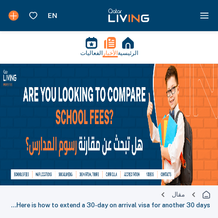
الرئيسية
الأخبار
الفعاليات
مقال
Here is how to extend a 30-day on arrival visa for another 30 days…