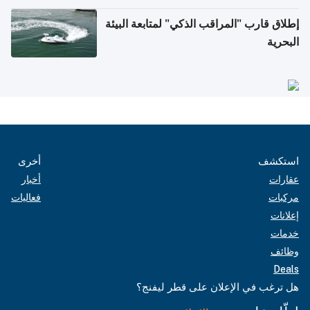
إطلاق قارب "المراقب الذكي" لمتابعة البيئة
البحرية
استكشف
أخرى
عقارات
أخبار
مركبات
فعاليات
إعلانات
خدمات
وظائف
Deals
هل ترغب في الإعلان على قطر ليفنج؟