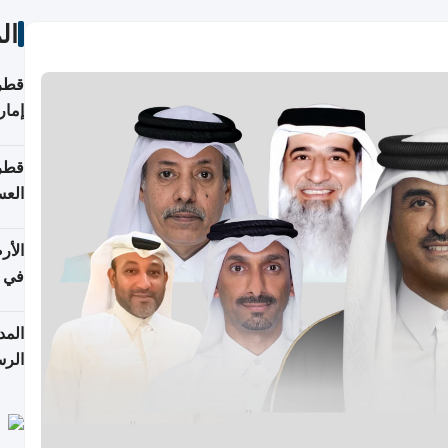
ال
قطر 
إمار
قطر 
العس
الأر
في 
الرس