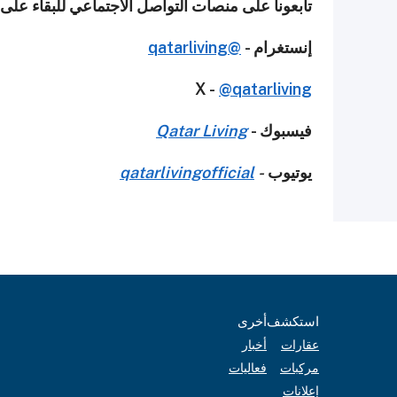
تابعونا على منصات التواصل الاجتماعي للبقاء على
إنستغرام -
@qatarliving
X -
@qatarliving
فيسبوك -
Qatar Living
يوتيوب
-
qatarlivingofficial
استكشف
أخرى
عقارات
أخبار
مركبات
فعاليات
إعلانات