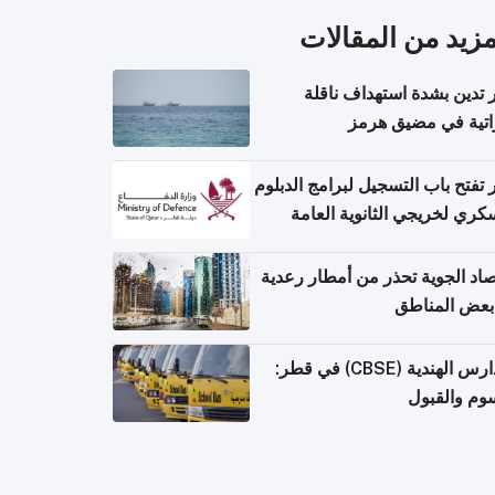
مزيد من المقالات
تدين بشدة استهداف ناقلة
اتية في مضيق هرمز
تفتح باب التسجيل لبرامج الدبلوم
كري لخريجي الثانوية العامة
صاد الجوية تحذر من أمطار رعدية
بعض المناطق
المدارس الهندية (CBSE) في قطر:
وم والقبول