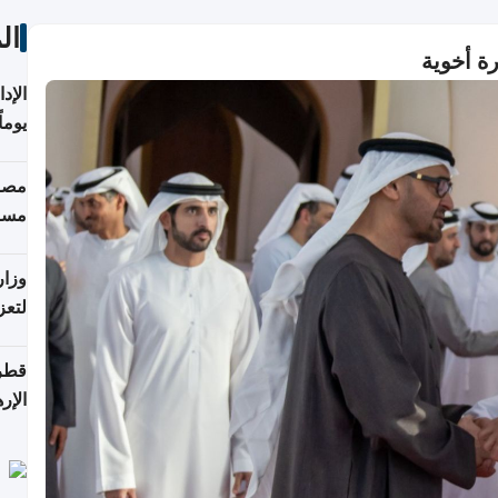
ال
رة أخوية
يوما
فترة
مصاد
مسا
وزار
لتعز
قطر 
الإر