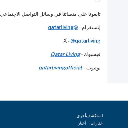
---
تابعونا على منصاتنا في وسائل التواصل الاجتماعي
إنستغرام -
@qatarliving
X -
@qatarliving
فيسبوك -
Qatar Living
يوتيوب
-
qatarlivingofficial
استكشف
أخرى
عقارات
أخبار