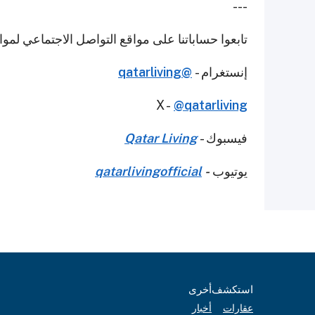
---
تابعوا حساباتنا على مواقع التواصل الاجتماعي لمو
إنستغرام -
@qatarliving
X -
@qatarliving
فيسبوك -
Qatar Living
يوتيوب
-
qatarlivingofficial
استكشف
أخرى
عقارات
أخبار