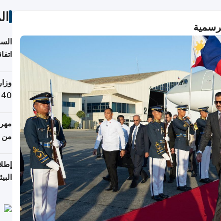
ال
لرسمية
السع
اتفا
إقلي
وزار
التص
مهرج
من 148,000 زائر
إطلا
البيئ