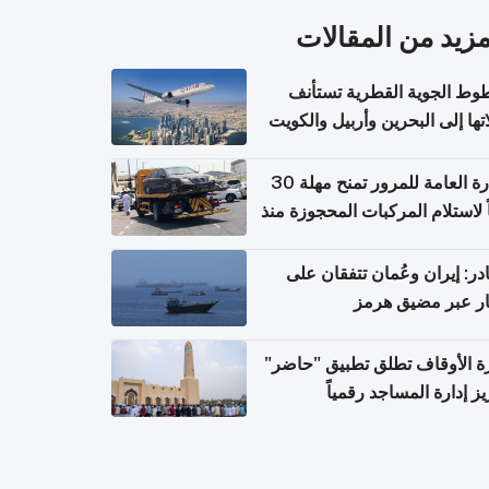
مزيد من المقالات
وط الجوية القطرية تستأنف
تها إلى البحرين وأربيل والكويت
ً من 8 أغسطس
الإدارة العامة للمرور تمنح مهلة 30
ً لاستلام المركبات المحجوزة منذ
 طويلة
ر: إيران وعُمان تتفقان على
ر عبر مضيق هرمز
ة الأوقاف تطلق تطبيق "حاضر"
يز إدارة المساجد رقمياً