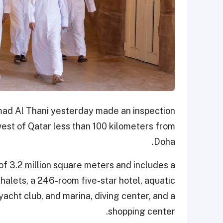
ad Al Thani yesterday made an inspection
hwest of Qatar less than 100 kilometers from
Doha.
of 3.2 million square meters and includes a
 chalets, a 246-room five-star hotel, aquatic
acht club, and marina, diving center, and a
shopping center.