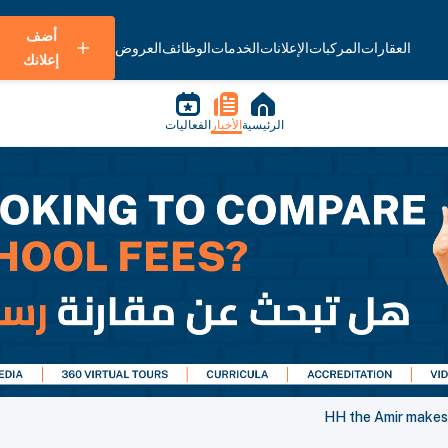
أضف
العقارات
المركبات
الإعلانات
الخدمات
الوظائف
العروض
إعلانك
الرئيسية
الأخبار
الفعاليات
HH the Amir makes 