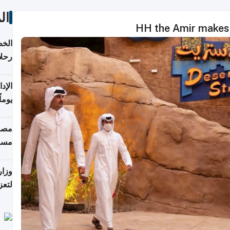
ال
HH the Amir makes 
الخط
رحلا
اعتبارا
يوما
فترة
مصاد
مسا
وزار
لتعز