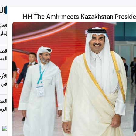
ال
HH The Amir meets Kazakhstan Presiden
قطر 
إمار
قطر 
العس
الأر
في 
الرس