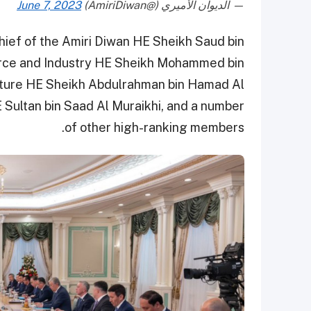
— الديوان الأميري (@AmiriDiwan)
June 7, 2023
Chief of the Amiri Diwan HE Sheikh Saud bin
rce and Industry HE Sheikh Mohammed bin
ulture HE Sheikh Abdulrahman bin Hamad Al
E Sultan bin Saad Al Muraikhi, and a number
of other high-ranking members.