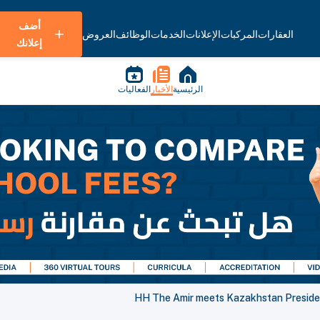
أضف
العقارات
المركبات
الإعلانات
الخدمات
الوظائف
العروض
إعلانك
الرئيسية
الأخبار
الفعاليات
HH The Amir meets Kazakhstan Presiden