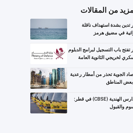
مزيد من المقالات
تدين بشدة استهداف ناقلة
اتية في مضيق هرمز
تفتح باب التسجيل لبرامج الدبلوم
كري لخريجي الثانوية العامة
صاد الجوية تحذر من أمطار رعدية
بعض المناطق
المدارس الهندية (CBSE) في قطر:
وم والقبول