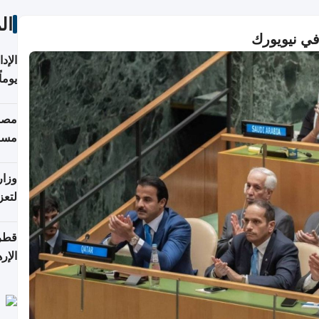
ال
في نيويورك
يوما
فترة
مصاد
مسا
وزار
لتعز
قطر 
الإر