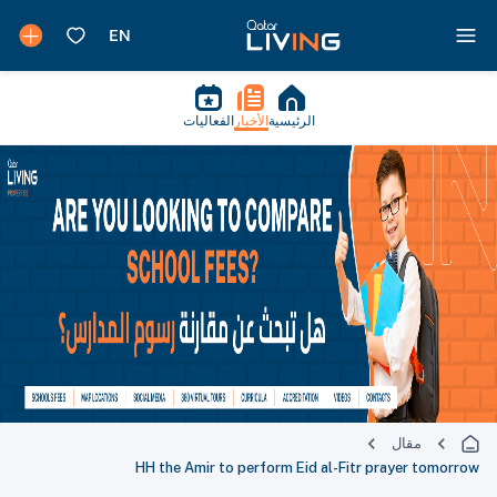
الرئيسية
الأخبار
الفعاليات
مقال
HH the Amir to perform Eid al-Fitr prayer tomorrow