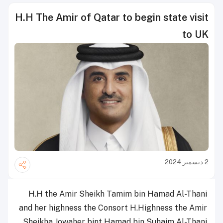
H.H The Amir of Qatar to begin state visit
to UK
2 ديسمبر 2024
H.H the Amir Sheikh Tamim bin Hamad Al-Thani
and her highness the Consort H.Highness the Amir
Sheikha Jowaher bint Hamad bin Suhaim Al-Thani