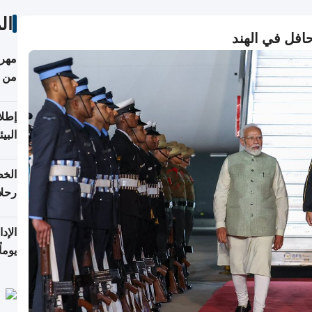
ال
افل في الهند
مهرج
من 148,000 زائر
إطلا
البيئ
الخط
رحلا
اعتبارا
يوما
فترة