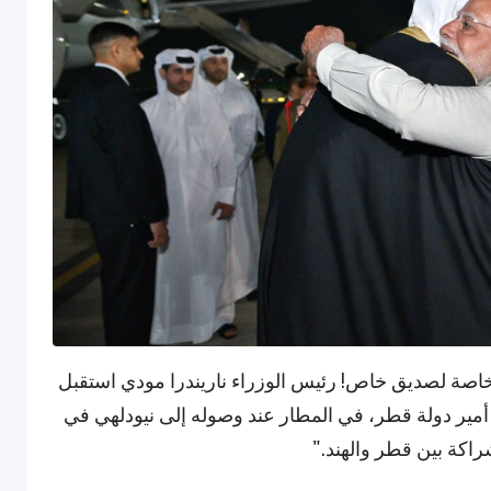
الخارجية الهندية عبر منصة X: "لفتة خاصة لصديق خاص! رئيس الوزراء ناريندرا مودي استقبل
مير دولة قطر، في المطار عند وصوله إلى نيودلهي في
شراكة بين قطر والهند."