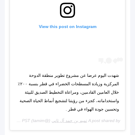
View this post on Instagram
شهدت اليوم عرضا عن مشروع تطوير منطقة الدوحة
المركزية وزيادة المسطحات الخضراء في قطر بنسبة ٢٠٠٪؜
خلال العامين القادمين، ومراعاة التخطيط الصديق للبيئة
واستخداماته، كجزء من رؤيتنا لتشجيع أنماط الحياة الصحية
وتحسين جودة الهواء في قطر .
A post shared by
تميم بن حمد آل ثاني
(@tamim) on
Feb 19, 2020 at 6:16am PST