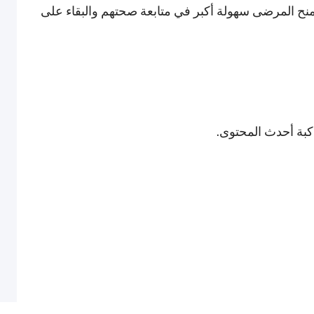
ق متوفر الآن على أجهزة iOS وAndroid، ليمنح المرضى سهولة أكبر في متابعة صحتهم والبقاء على
اكبة أحدث المحتوى.