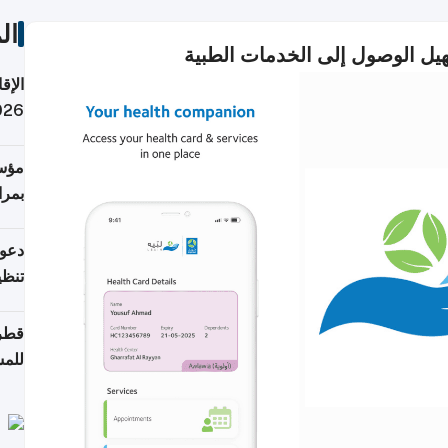
ال
يل الوصول إلى الخدمات الطبية
الإق
2026: هل تدف
مؤسس
بمرا
والإ
دعوة
تنظيف ش
قطر 
للمس
للرق