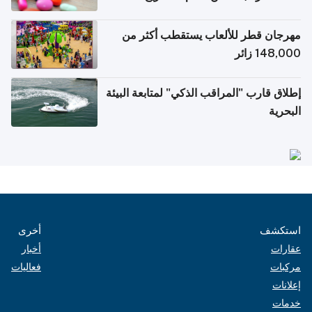
الإلكترونية للسفر
مهرجان قطر للألعاب يستقطب أكثر من
148,000 زائر
إطلاق قارب "المراقب الذكي" لمتابعة البيئة
البحرية
استكشف
أخرى
عقارات
أخبار
مركبات
فعاليات
إعلانات
خدمات