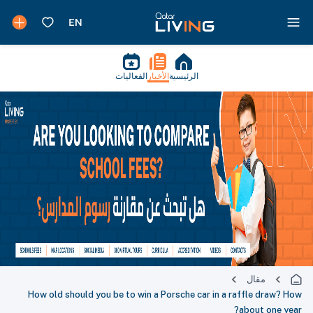
الرئيسية
الأخبار
الفعاليات
مقال
How old should you be to win a Porsche car in a raffle draw? How
about one year?