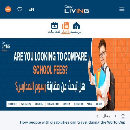
الفعاليات
الأخبار
الرئيسية
مقال
How people with disabilities can travel during the World Cup