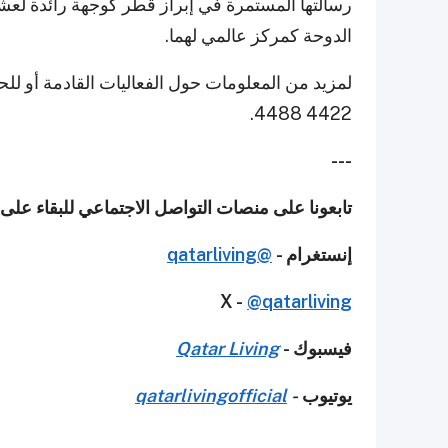
رسالتها المستمرة في إبراز قطر كوجهة رائدة لعش
الدوحة كمركز عالمي لهما.
لمزيد من المعلومات حول الفعاليات القادمة أو لل
4422 4488.
---
تابعونا على منصات التواصل الاجتماعي للبقاء عل
إنستغرام -
@qatarliving
X -
@qatarliving
فيسبوك -
Qatar Living
يوتيوب
-
qatarlivingofficial