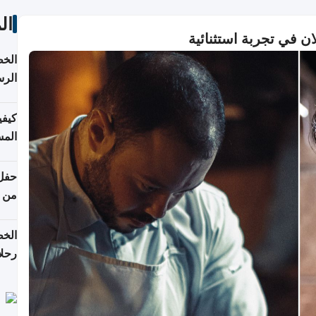
ال
الخط
الرس
كيفي
المس
من ن
الخط
رحلا