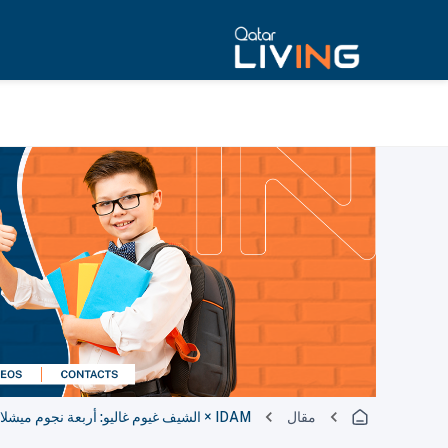
مقال
IDAM × الشيف غيوم غاليو: أربعة نجوم ميشلان في تجربة استثنائية