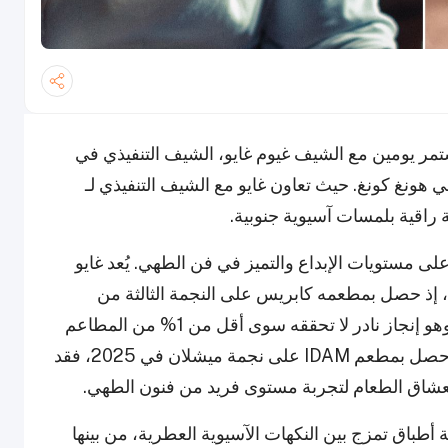
تعاوناً استمر يومين مع الشيف غيوم غايو، الشيف التنفيذي في
ونغ كونغ. حيث تعاون غايو مع الشيف التنفيذي لـ
لى مستويات الإبداع والتميز في فن الطهي. يُعد غايو
ي، إذ حصل بمطعمه كابريس على النجمة الثالثة من
ميشلان عام 2019 وما زال يحتفظ بها حتى اليوم، وهو إنجاز نادر لا تحققه سوى أقل من 1% من المطاعم
المصنفة من ميشلان حول العالم. أما روسو، الذي حصل بمطعم IDAM على نجمة ميشلان في 2025، فقد
لعشاق الطعام لتجربة مستوى فريد من فنون الطهي.
 أطباق تمزج بين النكهات الآسيوية العطرية، من بينها