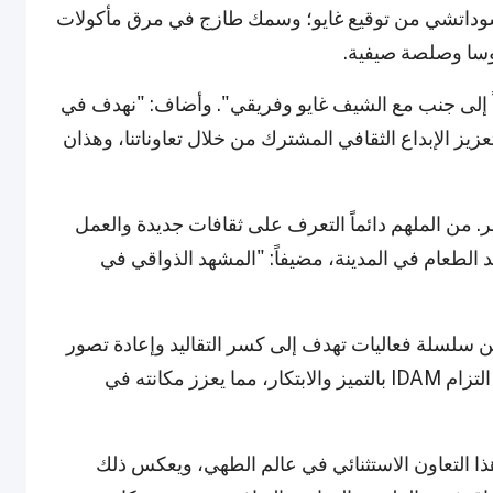
سوداتشي من توقيع غايو؛ وسمك طازج في مرق مأكولات
كوسا وصلصة صيفية.
 إلى جنب مع الشيف غايو وفريقي". وأضاف: "نهدف في
تعزيز الإبداع الثقافي المشترك من خلال تعاوناتنا، وهذان
. من الملهم دائماً التعرف على ثقافات جديدة والعمل
لطعام في المدينة، مضيفاً: "المشهد الذواقي في
الأحدث ضمن سلسلة فعاليات تهدف إلى كسر التقاليد وإعادة تصور
تجربة الطعام العصري. وتأتي هذه الفعاليات ضمن التزام IDAM بالتميز والابتكار، مما يعزز مكانته في
ذا التعاون الاستثنائي في عالم الطهي، ويعكس ذلك