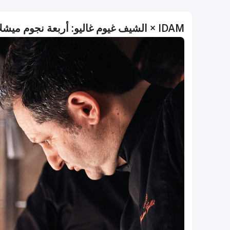
IDAM × الشيف غيوم غاليو: أربعة نجوم ميشلان في تجربة استثنائية