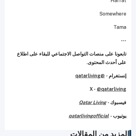
Harrat
Somewhere
Tama
---
تابعونا على منصات التواصل الاجتماعي للبقاء على اطلاع
على أحدث المحتوى.
إنستغرام -
@qatarliving
X -
@qatarliving
فيسبوك -
Qatar Living
يوتيوب
-
qatarlivingofficial
المزيد من المقالات