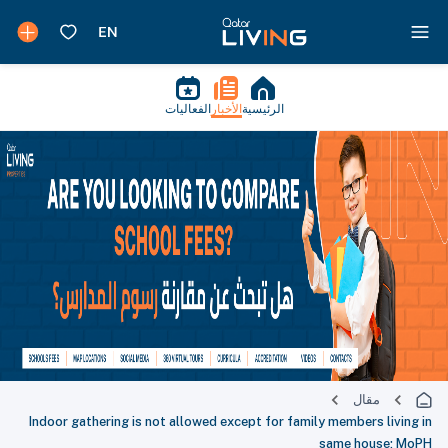
الرئيسية
الأخبار
الفعاليات
مقال
Indoor gathering is not allowed except for family members living in
same house; MoPH