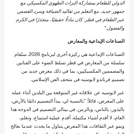
الدولي للطعام بمشاركة التراث الطهوي المكسيكي مع
جمهور جديد، مع التعلم من تقاليد الضيافة وسرد القصص
عبر الطعام في قطر. كان تبادلًا حقيقيًا، متجذرًا في الكرم
والفضول."
الصناعات الإبداعية والمعارض
الصناعات الإبداعية هي ركيزة أخرى لبرنامج 2026. ستُقام
سلسلة من المعارض في قطر تسلط الضوء على الفنانين
والمصممين المكسيكيين، بما في ذلك معرض جديد من
تصميم فرناندو لابوسيه في متحف الفن الإسلامي.
عبر لابوسيه عن علاقاته غير المتوقعة بين البلدين أثناء عمله
على المعرض، قائلاً: "بالنسبة لي، يبدأ التصميم دائمًا بالأرض،
بالبذور، بالناس، وبالزمن. في بينالي التصميم في الدوحة هذا
العام، لا أقدم أشياء مكتملة. أقدم عملية استماع، وتعلم،
ونمو عبر الثقافات. هذا المعرض يتناول ما يحدث عندما نعالج