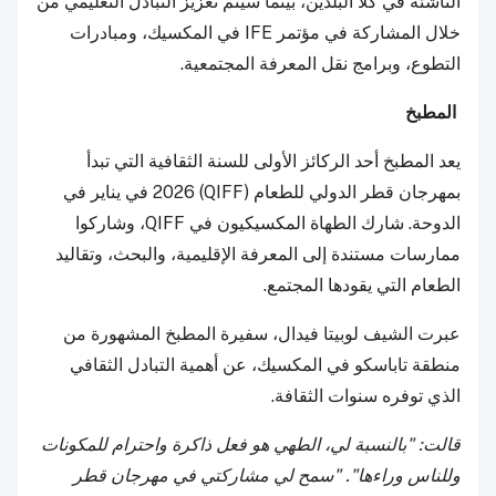
الناشئة في كلا البلدين، بينما سيتم تعزيز التبادل التعليمي من
خلال المشاركة في مؤتمر IFE في المكسيك، ومبادرات
التطوع، وبرامج نقل المعرفة المجتمعية.
المطبخ
يعد المطبخ أحد الركائز الأولى للسنة الثقافية التي تبدأ
بمهرجان قطر الدولي للطعام (QIFF) 2026 في يناير في
الدوحة. شارك الطهاة المكسيكيون في QIFF، وشاركوا
ممارسات مستندة إلى المعرفة الإقليمية، والبحث، وتقاليد
الطعام التي يقودها المجتمع.
عبرت الشيف لوبيتا فيدال، سفيرة المطبخ المشهورة من
منطقة تاباسكو في المكسيك، عن أهمية التبادل الثقافي
الذي توفره سنوات الثقافة.
قالت: "بالنسبة لي، الطهي هو فعل ذاكرة واحترام للمكونات
وللناس وراءها". "سمح لي مشاركتي في مهرجان قطر