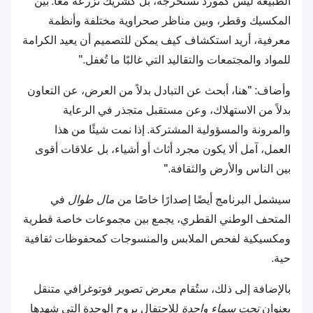
الطبيعة ليس كمورد نستخرجه، بل كشريك نزرعه معًا. بين
المكسيك وقطر، وبين مناظر صحراوية مختلفة وأنظمة
معرفية، أريد استكشاف كيف يمكن للتصميم أن يعيد الكرامة
للمواد والمجتمعات والتقاليد التي غالبًا ما تُغفل."
وأضاف: "هنا، أبحث عن التبادل بدلاً من العرض، عن التعاون
بدلاً من الاستهلاك، وعن مستقبل متجذر في الرعاية
والمرونة والمسؤولية المشتركة. إذا نمت شيئًا من هذا
العمل، آمل ألا يكون مجرد أثاث أو أشياء، بل علاقات أقوى
بين الناس والأرض والثقافة."
سيشمل البرنامج أيضًا إصدارًا خاصًا من
مال طوال
في
المتحف الوطني القطري، يجمع بين مجموعات خاصة قطرية
ومكسيكية لفحص الملابس والمنسوجات كمحفوظات ثقافية
حية.
بالإضافة إلى ذلك، ستُقام معرض تصوير فوتوغرافي متنقل
بعنوان
تحت سماء واحدة
للاحتفال بروح الوحدة التي شهدها