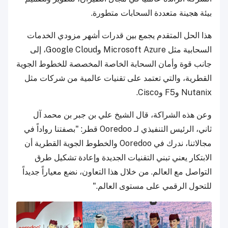
بيئة هجينة متعددة السحابات متطورة.
هذا الحل المتقدم يجمع بين قدرات أشهر مزودي الخدمات
السحابية مثل Microsoft Azure وGoogle Cloud، إلى
جانب قوة وأمان السحابة الخاصة المخصصة للخطوط الجوية
القطرية، والتي تعتمد على تقنيات عالمية من شركات مثل
Nutanix وF5 وCisco.
وعن هذه الشراكة، قال الشيخ علي بن جبر بن محمد آل
ثاني، الرئيس التنفيذي لـ Ooredoo قطر: "بصفتنا رواداً في
مجالاتنا، ندرك في Ooredoo والخطوط الجوية القطرية أن
الابتكار يعني تبني التقنيات الجديدة وإعادة تشكيل طرق
التواصل مع العالم. من خلال هذا التعاون، نضع معياراً جديداً
للتحول الرقمي على مستوى العالم."