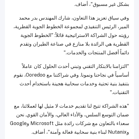
بشكل غير مسبوق"، أضاف.
وفي سياق تعزيز هذا التعاون، شارك المهندس بدر محمد
المير، الرئيس التنفيذي لمجموعة الخطوط الجوية القطرية،
رؤيته حول الشراكة الاستراتيجية قائلاً: "الخطوط الجوية
القطرية هي الرائدة بلا منازع في صناعة الطيران وتقدم
دائماً أفضل المنتجات والخدمات."
"التزامنا بالابتكار التقني وتبني أحدث الحلول كان عاملاً
أساسياً في نجاحنا ونمونا. وفي شراكتنا مع Ooredoo، نقوم
بتنفيذ بنية تحتية وخدمات سحابية هجينة باستخدام أحدث
التقنيات."
"هذه الشراكة تتيح لنا تقديم خدمات لا مثيل لها لعملائنا، مع
ضمان التوسع السلس، والأداء العالي، والأمان القوي. نحن
سعداء بالتعاون مع شركات رائدة مثل Microsoft وGoogle
وNutanix لبناء بنية سحابية فعالة وآمنة"، أضاف.