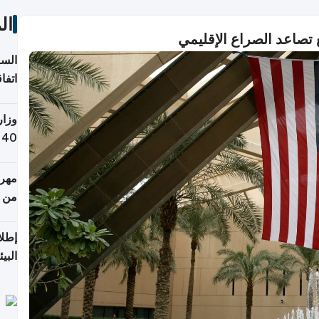
ال
 تصاعد الصراع الإقليمي
السع
اتفا
إقلي
وزار
التص
مهرج
من 148,000 زائر
إطلا
البيئ