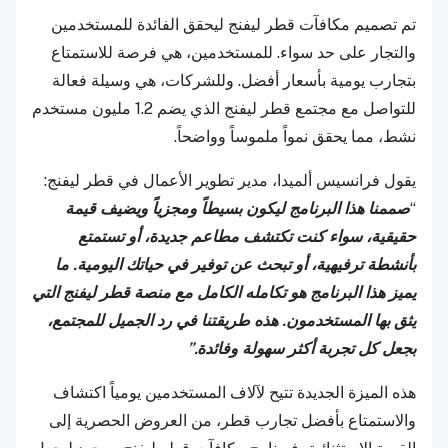
تم تصميم مكافآت قطر ليفنج ليحقق الفائدة للمستخدمين
والتجار على حد سواء. للمستخدمين، هي فرصة للاستمتاع
بتجارب يومية بأسعار أفضل. وللشركات، هي وسيلة فعالة
للتواصل مع مجتمع قطر ليفنج الذي يضم 1.2 مليون مستخدم
نشط، مما يحقق نمواً ملموساً وواضحاً.
يقول فرانسيس ألميدا، مدير تطوير الأعمال في قطر ليفنج:
“
صممنا هذا البرنامج ليكون بسيطاً ومجزياً ويضيف قيمة
حقيقية، سواء كنت تكتشف مطاعم جديدة، أو تستمتع
بأنشطة ترفيهية، أو تبحث عن توفير في حياتك اليومية. ما
يميز هذا البرنامج هو تكامله الكامل مع منصة قطر ليفنج التي
يثق بها المستخدمون. هذه طريقتنا في رد الجميل للمجتمع،
بجعل كل تجربة أكثر سهولة وفائدة.”
هذه الميزة الجديدة تتيح لآلاف المستخدمين يومياً اكتشاف
والاستمتاع بأفضل تجارب قطر، من العروض الحصرية إلى