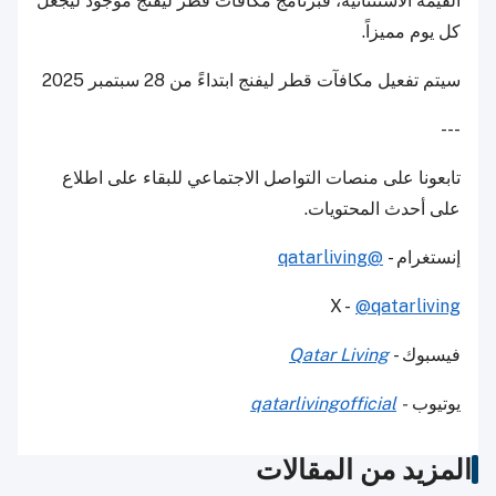
القيمة الاستثنائية، فبرنامج مكافآت قطر ليفنج موجود ليجعل
كل يوم مميزاً.
سيتم تفعيل مكافآت قطر ليفنج ابتداءً من 28 سبتمبر 2025
---
تابعونا على منصات التواصل الاجتماعي للبقاء على اطلاع
على أحدث المحتويات.
إنستغرام -
@qatarliving
X -
@qatarliving
فيسبوك -
Qatar Living
يوتيوب
-
qatarlivingofficial
المزيد من المقالات