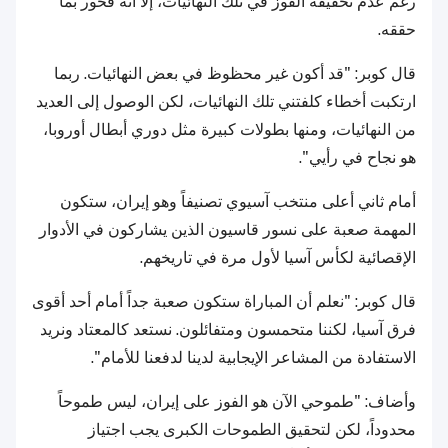
رغم عدم تحقيقه الفوز في تلك النهائيات، إلا أنه فخور بما
حققه.
قال كوبر: "قد أكون غير محظوظ في بعض النهائيات. ربما
ارتكبت أخطاء كلفتني تلك النهائيات، لكن الوصول إلى العديد
من النهائيات، ومنها بطولات كبيرة مثل دوري أبطال أوروبا،
هو نجاح في رأيي".
أمام ثاني أعلى منتخب آسيوي تصنيفاً وهو إيران، ستكون
المهمة صعبة على نسور قاسيون الذين يشاركون في الأدوار
الإقصائية لكأس آسيا لأول مرة في تاريخهم.
قال كوبر: "نعلم أن المباراة ستكون صعبة جداً أمام أحد أقوى
فرق آسيا، لكننا متحمسون ومتفائلون. نستعد كالمعتاد ونريد
الاستفادة من المشاعر الإيجابية لدينا لدفعنا للأمام".
وأضاف: "طموحي الآن هو الفوز على إيران، ليس طموحاً
محدوداً، لكن لتحقيق الطموحات الكبرى يجب اجتياز