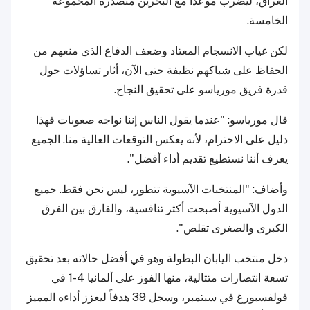
العراق، ليضرب موعداً مع البحرين متصدرة المجموعة
الخامسة.
لكن غياب الانسجام المعتاد وضعف الدفاع الذي منعهم من
الحفاظ على شباكهم نظيفة حتى الآن، أثار تساؤلات حول
قدرة فريق مورياسو على تحقيق النجاح.
قال مورياسو: "عندما يقول الناس إننا نواجه صعوبات فهذا
دليل على الاحترام، لأنه يعكس التوقعات العالية منا. الجميع
يعرف أننا نستطيع تقديم أداء أفضل".
وأضاف: "المنتخبات الآسيوية تتطور، ليس نحن فقط. جميع
الدول الآسيوية أصبحت أكثر تنافسية، والفارق بين الفرق
الكبرى والصغرى تقلص".
دخل منتخب اليابان البطولة وهو في أفضل حالاته بعد تحقيق
تسعة انتصارات متتالية، منها الفوز على ألمانيا 4-1 في
فولفسبورغ في سبتمبر، وسجل 39 هدفاً ليعزز أداءه المميز