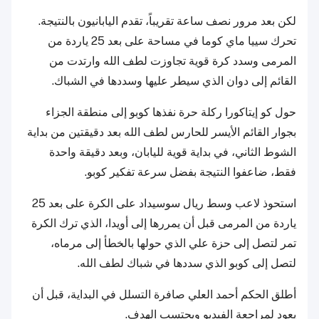
لكن بعد مرور نصف ساعة تقريباً، تقدم اليابانيون بالنتيجة.
تحرك سييا ماي كوما في مساحة على بعد 25 ياردة من
المرمى وسدد كرة قوية تجاوزت لطف الله وارتدت من
القائم إلى دوان الذي سيطر عليها وسددها في الشباك.
حول كو إيتاكورا ركلة حرة نفذها كوبو إلى منطقة الجزاء
بجوار القائم الأيسر للحارس لطف الله بعد دقيقتين من بداية
الشوط الثاني، في بداية قوية لليابان، وبعد دقيقة واحدة
فقط، ضاعفوا النتيجة بفضل سرعة تفكير كوبو.
استحوذ لاعب وسط ريال سوسيداد على الكرة على بعد 25
ياردة من المرمى قبل أن يمررها إلى أويدا، الذي ترك الكرة
تمر لتصل إلى حزة علي الذي حولها بالخطأ إلى مرماه،
لتصل إلى كوبو الذي سددها في شباك لطف الله.
أطلق الحكم أحمد العلي صافرة التسلل في البداية، قبل أن
يعود لمراجعة الفيديو ويحتسب الهدف.