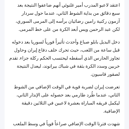
اعتقد لاعبو المدرب أمير غلنوئي أنهم ضاعفوا النتيجة بعد
سبع دقائق من بداية الشوط الثاني، عندما حول سردار
آزمون ركنية رامين رضائيان برأسه إلى المرمى السوري،
لكن عبد الرحمن ويس أبعد الكرة من على خط المرمى.
دخل البديل بابلو صباغ وأحدث تأثيراً فورياً لسوريا بعد دخوله
قبل ساعة من اللعب، حيث تحرك خلف دفاع إيران وحاول
تجاوز الحارس الذي أسقطه ليحتسب الحكم ركلة جزاء. تقدم
خربين وسدد الكرة بثقة في شباك بيرانوند، ليعدل النتيجة
لصقور قاسيون.
تعرضت إيران لضربة قوية في الوقت الإضافي من الشوط
الثاني، عندما طُرد طارمي بعد حصوله على الإنذار الثاني،
ليكمل فريقه المباراة بعشرة لاعبين في الثلاثين دقيقة
الإضافية.
شهدت فترتا الوقت الإضافي صراعاً قوياً في وسط الملعب