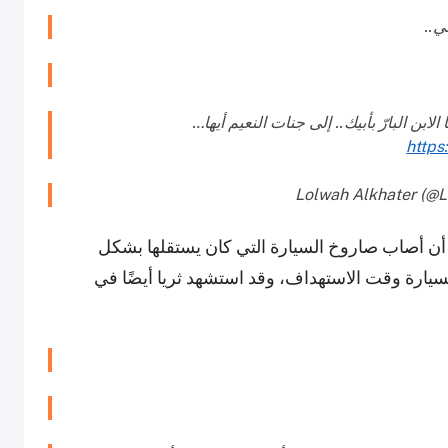
ي..
لابن البارّ بأبيك.. إلى جنات النعيم أيها…
https
 من العمر 27 عامًا قُتل بعد أن أصاب صاروخ السيارة التي كان يستقلها بشكل
يارة وقت الاستهداف، وقد استشهد ثريا أيضًا في