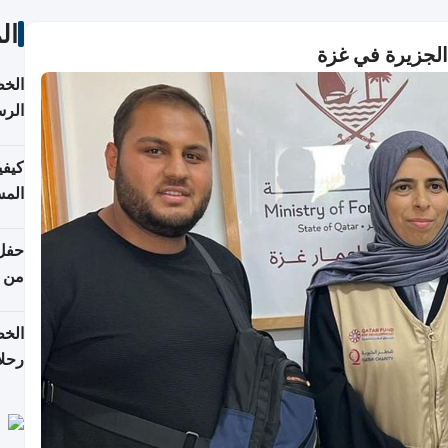
ال
الجزيرة في غزة
الخط
الرس
كيفي
المس
من ن
الخط
رحلا