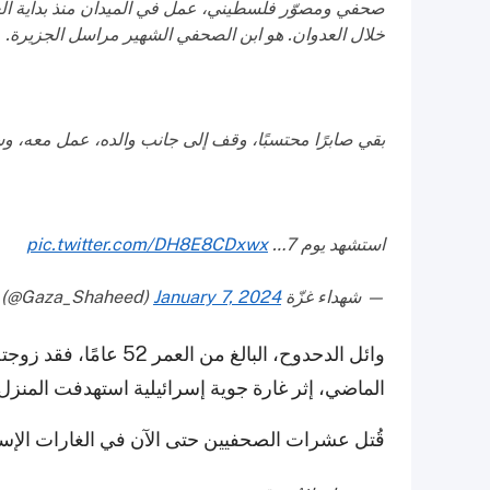
صحفي ومصوّر فلسطيني، عمل في الميدان منذ بداية العدو
خلال العدوان. هو ابن الصحفي الشهير مراسل الجزيرة.
بقي صابرًا محتسبًا، وقف إلى جانب والده، عمل معه، وسان
استشهد يوم 7…
pic.twitter.com/DH8E8CDxwx
— شهداء غزّة Gaza martyrs (@Gaza_Shaheed)
January 7, 2024
الماضي، إثر غارة جوية إسرائيلية استهدفت المنزل 
قُتل عشرات الصحفيين حتى الآن في الغارات الإسرائيلية