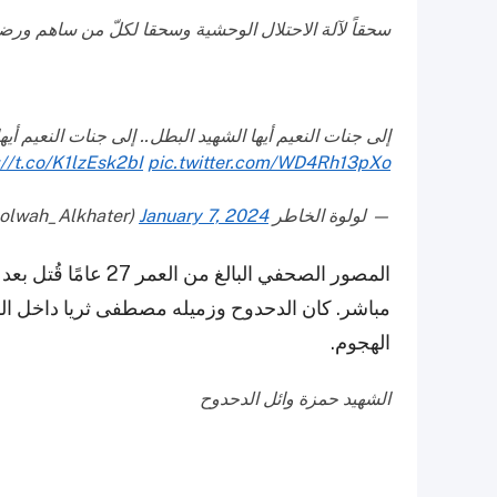
سحقاً لآلة الاحتلال الوحشية وسحقا لكلّ من ساهم ورض
إلى جنات النعيم أيها الشهيد البطل.. إلى جنات النعيم أيها ا
://t.co/K1lzEsk2bI
pic.twitter.com/WD4Rh13pXo
— لولوة الخاطر Lolwah Alkhater (@Lolwah_Alkhater)
January 7, 2024
المصور الصحفي البالغ
مباشر. كان الدحدوح وزميله مصطفى ثريا داخل الس
الهجوم.
الشهيد حمزة وائل الدحدوح