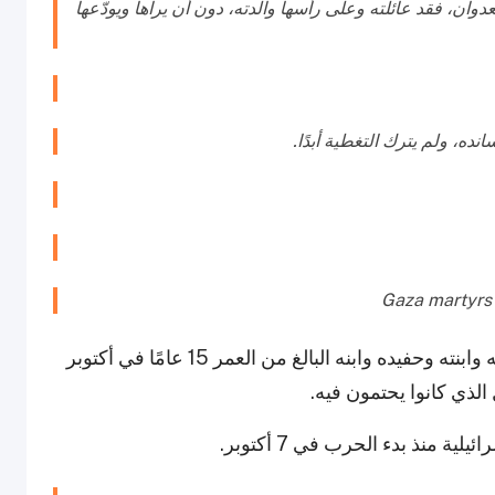
ان، فقد عائلته وعلى رأسها والدته، دون أن يراها ويودّعها
ده، ولم يترك التغطية أبدًا.
وائل الدحدوح، البالغ من العمر 52 عامًا، فقد زوجته وابنته وحفيده وابنه البالغ من العمر 15 عامًا في أكتوبر
الذي كانوا يحتمون فيه.
 منذ بدء الحرب في 7 أكتوبر.