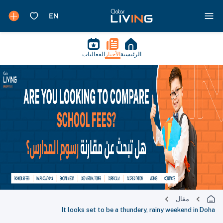
الرئيسية
الأخبار
الفعاليات
مقال
It looks set to be a thundery, rainy weekend in Doha