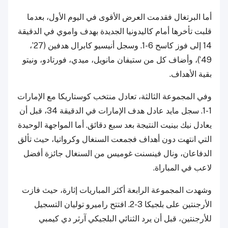
أما البرتغال فقدمت العرض الأقوى في اليوم الأول، بعدما
قلبت تأخرها أمام كاليدونيا الجديدة بهدف واموي في الدقيقة
14 إلى فوز كاسح 6-1. وسجل أنيسيو كابرال هدفين (27’،
49’)، وأضاف كل من ستيفان مانويل، ميدي، فورتادو، ونيتو
بقية الأهداف.
وفي المجموعة الثالثة، تعادل منتخب كوستاريكا مع الإمارات
1-1. سجل مايد عادل هدف الإمارات في الدقيقة 34، قبل أن
يعادل نيك بينيت النتيجة بعد سبع دقائق. أما المواجهة الوحيدة
التي انتهت دون أهداف فجمعت السنغال وكرواتيا، حيث تألق
الدفاعان، ونال فينسنت غوميس من السنغال جائزة أفضل
لاعب في المباراة.
وشهدت المجموعة الرابعة أكثر المباريات إثارة، حيث فازت
الأرجنتين على بلجيكا 3-2. افتتح راميرو توليان التسجيل
للأرجنتين، قبل أن يرد الثنائي البلجيكي آرثر دي كيمبي