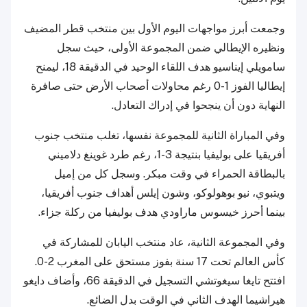
وجمعت أبرز مواجهات اليوم الأول بين منتخب قطر المضيف
ونظيره الإيطالي ضمن المجموعة الأولى، حيث سجل
سامويلي إيناسيو هدف اللقاء الوحيد في الدقيقة 18، ليمنح
إيطاليا الفوز 1-0 رغم محاولات أصحاب الأرض حتى صافرة
النهاية دون أن ينجحوا في إدراك التعادل.
وفي المباراة الثانية للمجموعة نفسها، تغلب منتخب جنوب
أفريقيا على بوليفيا بنتيجة 3-1، رغم طرد غوينغ دلاميني
بالبطاقة الحمراء في وقت مبكر. وسجل كل من إميل
ويتبوي، نيو بوهولوكو، وشون إيلس أهداف جنوب أفريقيا،
بينما أحرز خيسوس ماراودي هدف بوليفيا من ركلة جزاء.
وفي المجموعة الثانية، عاد منتخب اليابان للمشاركة في
كأس العالم تحت 17 سنة بفوز مستحق على المغرب 2-0.
افتتح تايغا سيغوتشي التسجيل في الدقيقة 66، وأضاف دايغو
هيراشيما الهدف الثاني في الوقت بدل الضائع.