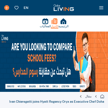
الرئيسية
الأخبار
الفعاليات
مقال
Ivan Chieregatti joins Hyatt Regency Oryx as Executive Chef Doha