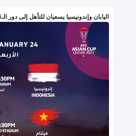
اليابان وإندونيسيا يسعيان للتأهل إلى دور الـ16 يوم الأربعاء