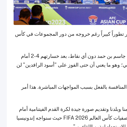
ر تطوراً كبيراً رغم خروجه من دور المجموعات في كأس
يدخل "محاربو النجمة الذهبية" المباراة على ملعب جاسم بن حمد دون أي نقاط، بعد خسارتهم 4-2 أمام
ا في اللقاء الثاني؛ وهو ما يعني أن حتى الفوز على "أسود الرافدين" لن
المنافسة بالفعل بسبب المواجهات المباشرة. هذا أمر
نا وبلدنا وتقديم صورة جيدة لكرة القدم الفيتنامية أمام
العراق، والثاني هو أن لدينا تحدياً كبيراً قريباً، وهو تصفيات كأس العالم FIFA 2026 حيث سنواجه إندونيسيا
للاستعداد لهذين اللقاءين."