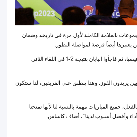
لمجموعات بالعلامة الكاملة لأول مرة في تاريخه وضمان
يعتبرها أيضاً فرصة لمواصلة التطور.
بدأ "أسود الرافدين" مشوارهم بفوز 3-1 على إندونيسيا، ثم فاجأوا اليابان بنتيجة 2-1 في اللقاء الثاني
ن يريدون الفوز، وهذا ينطبق على الفريقين، لذا ستكون
الفعل، جميع المباريات مهمة بالنسبة لنا لأنها تمنحنا
داء وأفضل أسلوب لدينا"، أضاف كاساس.