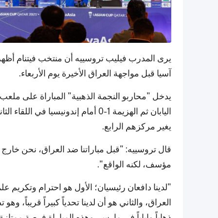
يرى المدرب فيليب تروسييه أن منتخب فيتنام أظه
آسيا قبل مواجهة العراق الأخيرة يوم الأربعاء.
اليابان ثم الهزيمة 1-0 أمام إندونيسي
يغير مركزهم الرابع.
قال تروسييه: "قبل مباراتنا ضد العراق، نحن خارج 
مؤسف، لكنه الواقع".
"لدينا دافعان رئيسيان؛ الأول هو احترام وتكريم علم
ذهاباً وإياباً في مارس، وهذه المباراة فرصة ممتازة 