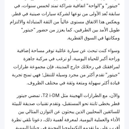
"جيتور" و"الواحة" اتفاقية شراكة تمتد لخمس سنوات، في
سابقة تُعد الأولى من نوعها لشركة سيارات صينية في قطر.
ويعكس هذا الاتفاق مستوى عالياً من الثقة المتبادلة والالتزام
طويل الأمد بين الطرفين، كما يعزز من حضور "جيتور"
ومكانتها في السوق القطرية.
وسواء كنت تبحث عن سيارة عائلية توفر مساحة إضافية
وراحة أكبر للحياة اليومية، أو ترغب في مركبة جاهزة
لمرافقتك في رحلاتك خارج المدينة، فإن مجموعة طرازات
"جيتور" تقدم أكثر من مجرد وسيلة للتنقل؛ فهي تمنح تجربة
قيادة أكثر سهولة ومتعة وثقة في مختلف الظروف.
والآن، مع الطرازات الهجينة مثل T2 i-DM، تمضي جيتور
قطر بخطى ثابتة نحو المستقبل، وتقدم تقنيات صديقة للبيئة
للسائقين المحليين الذين يبحثون عن التوازن المثالي بين
الأداء والعملية اليومية. لمعرفة أهمية ذلك، دعونا نلقي نظرة
أقرب على ما تقدمه التكنولوجيا الهجينة في حياتنا اليومية