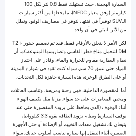
السيارة الهجينة، حيث تستهلك فقط 0.8 لتر لكل 100
كيلومتر (وفق معيار NEDC)، ما يجعلها من أكثر سيارات
الـSUV توفيراً في فئتها، لتوفر في مصاريف الوقود وتقلل
من الأثر البيئي في آن واحد.
لكن الأمر لا يتعلق بالأرقام فقط. فقد تم تصميم جيتور T2 i-
DM لتتحمل مناخ قطر القاسي وتضاريسها المتنوعة.كما أن
نظام البطارية مقاوم للحرارة والماء، وقادر على اجتياز
المياه حتى عمق 70 سم. سواء كنت تقود في شوارع المدينة
أو على الطرق الوعرة، هذه السيارة جاهزة لكل التحديات.
أما المقصورة الداخلية، فهي رحبة ومريحة، وتناسب العائلات
ومحبي المغامرات على حد سواء. مزايا مثل تكييف الهواء
أثناء الوقوف (الذي يحافظ على برودة المقصورة حتى عند
توقف السيارة) ونظام تزويد الطاقة بقوة 3.3 كيلوواط،
يتيحان لك تشغيل معدات التخييم أو الإضاءة أو حتى الأجهزة
الصغيرة أثناء التنقل. إنها سيارة تناسب أسلوب حياتك, سواء