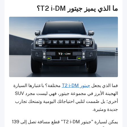
ما الذي يميز جيتور T2 i-DM؟
فما الذي يجعل
جيتور T2 i-DM
مختلفة؟ باعتبارها السيارة
الهجينة الأبرز في مجموعة جيتور، فهي ليست مجرد SUV
أخرى؛ بل صُممت لتلبي احتياجاتك اليومية وتمنحك تجارب
جديدة ومثيرة.
يمكن لسيارة "جيتور T2 i-DM" قطع مسافة تصل إلى 139