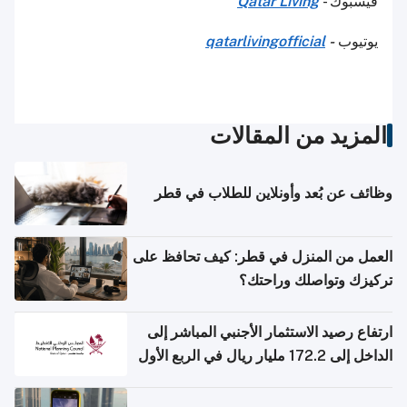
فيسبوك -
Qatar Living
يوتيوب
-
qatarlivingofficial
المزيد من المقالات
وظائف عن بُعد وأونلاين للطلاب في قطر
العمل من المنزل في قطر: كيف تحافظ على
تركيزك وتواصلك وراحتك؟
ارتفاع رصيد الاستثمار الأجنبي المباشر إلى
الداخل إلى 172.2 مليار ريال في الربع الأول
من 2026