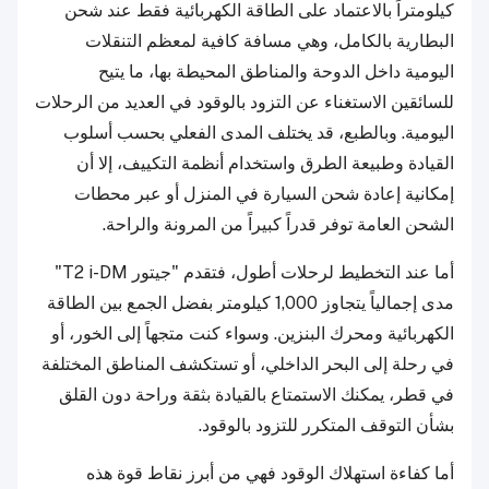
كيلومتراً بالاعتماد على الطاقة الكهربائية فقط عند شحن
البطارية بالكامل، وهي مسافة كافية لمعظم التنقلات
اليومية داخل الدوحة والمناطق المحيطة بها، ما يتيح
للسائقين الاستغناء عن التزود بالوقود في العديد من الرحلات
اليومية. وبالطبع، قد يختلف المدى الفعلي بحسب أسلوب
القيادة وطبيعة الطرق واستخدام أنظمة التكييف، إلا أن
إمكانية إعادة شحن السيارة في المنزل أو عبر محطات
الشحن العامة توفر قدراً كبيراً من المرونة والراحة.
أما عند التخطيط لرحلات أطول، فتقدم "جيتور T2 i-DM"
مدى إجمالياً يتجاوز 1,000 كيلومتر بفضل الجمع بين الطاقة
الكهربائية ومحرك البنزين. وسواء كنت متجهاً إلى الخور، أو
في رحلة إلى البحر الداخلي، أو تستكشف المناطق المختلفة
في قطر، يمكنك الاستمتاع بالقيادة بثقة وراحة دون القلق
بشأن التوقف المتكرر للتزود بالوقود.
أما كفاءة استهلاك الوقود فهي من أبرز نقاط قوة هذه