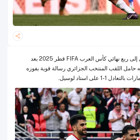
نجح منتخبا الأردن والعراق في حجز بطاقتي التأهل إلى ربع نهائي كأس العرب FIFA قطر 2025 بعد
 حامل اللقب المنتخب الجزائري رسالة قوية بفوزه