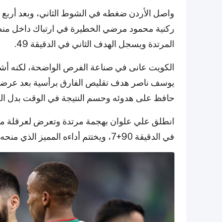
واصل الأردن ضغطه في الشوط الثاني، وبعد أربع 
ركنية محمود مرضي الخطيرة في ارتباك داخل منطق
المرتدة ويسجل الهدف الثاني في الدقيقة 49.
الكويت عانى في صناعة الفرص الواضحة، لكنه أشعل
حافظ على هدوئه وحسم النتيجة في الوقت بدل الض
انطلق علي علوان بهجمة مرتدة وتعرض لعرقلة من ا
في الدقيقة 90+7، ويختتم أداءه المميز الذي منحه جائزة رجل المباراة ويؤكد تأهل الأردن إلى ربع النهائي.