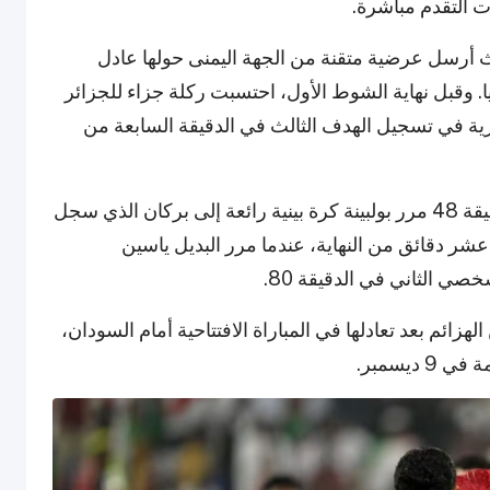
ت التقدم مباشرة.
كان إلى صانع ألعاب في الدقيقة 30، حيث أرسل عرضية متقنة من الجهة اليمنى حولها عادل
يا. وقبل نهاية الشوط الأول، احتسبت ركلة جزاء للجزائر
زية في تسجيل الهدف الثالث في الدقيقة السابعة من
واصلت الجزائر سيطرتها بعد الاستراحة، وفي الدقيقة 48 مرر بولبينة كرة بينية رائعة إلى بركان الذي سجل
عشر دقائق من النهاية، عندما مرر البديل ياسين
صي الثاني في الدقيقة 80.
هزائم بعد تعادلها في المباراة الافتتاحية أمام السودان،
ديسمبر.