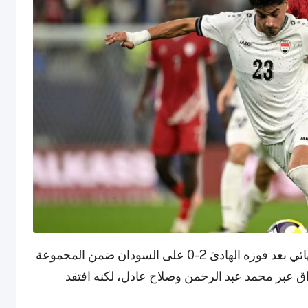
وعلى استاد 974، لحق العراق بالأردن إلى ربع النهائي بعد فوزه الهادئ 2-0 على السودان ضمن المجموعة
راق عبر محمد عبد الرحمن وصلاح عادل، لكنه افتقد