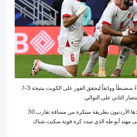
على استاد أحمد بن علي، قدم المنتخب الأردني أداءً منضبطاً وواثقاً ليحقق الفوز على الكويت بنتيجة 3-1،
صار الثاني على التوالي.
وجاء الهدف الأول في الدقيقة 17 من ركلة حرة نفذها الأردنيون بطريقة مبتكرة من مسافة تقارب 30
 إلى مهند أبو طه الذي سدد كرة قوية سكنت شباك