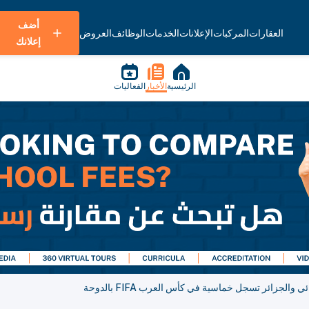
أضف
العقارات
المركبات
الإعلانات
الخدمات
الوظائف
العروض
إعلانك
الرئيسية
الأخبار
الفعاليات
الجزائر تسجل خماسية في كأس العرب FIFA بالدوحة