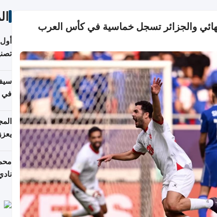
ال
لنهائي والجزائر تسجل خماسية في كأس العرب
أول 
تصنيف HPA في إن
سيف
ألمان
يعزز
جديد
محمد
نادي