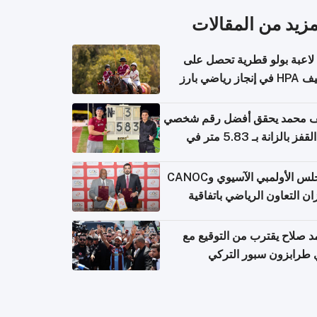
مزيد من المقالات
لاعبة بولو قطرية تحصل على
جاز رياضي بارز
 محمد يحقق أفضل رقم شخصي
في القفز بالزانة بـ 5.83 متر في
يا
المجلس الأولمبي الآسيوي وCANOC
ان التعاون الرياضي باتفاقية
ة
 صلاح يقترب من التوقيع مع
 طرابزون سبور التركي