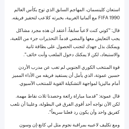
استعان كلينسمان، المهاجم السابق الذي توج بكأس العالم
FIFA 1990 مع ألمانيا الغربية، بخبرته كلاعب لتحفيز فريقه.
قال: "كوني كنت لاعباً سابقاً، أعتقد أن هذه مجرد مشاكل
يجب التعايش معها والمضي قدماً. التحذيرات جزء من اللعبة،
ويمكنك بذل جهدك لتجنب الحصول على بطاقة ثانية
والاستبعاد، لكن لا يمكنك دخول الملعب وأنت خائف".
قوة المنتخب الكوري الجنوبي لم تغب عن مدرب الأردن
حسين عموتة، الذي يأمل أن يستفيد فريقه من الأداء المميز
أمام ماليزيا لمواجهة التشكيلة القوية للمنتخب الآسيوي.
قال عموتة: "قدمنا مباراة رائعة وحصدنا ثلاث نقاط مهمة.
لكن الآن نواجه أحد أقوى الفرق في البطولة، وعلينا أن نلعب
كفريق واحد وأن يكون رد فعلنا سريعاً".
ومع تكليف لاعبيه بمراقبة نجوم مثل لي كانغ-إن وسون