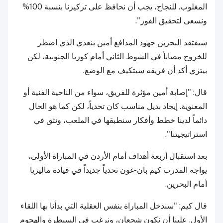
المغلوب. للنجاح، يجب أن نحافظ على تركيزنا بنسبة 100%
ونسعى لتحقيق الفوز".
سيفتقد البحرين جهود المدافع أمين بنعدي الذي اضطر
للخروج مصاباً في الشوط الثاني أمام كوريا الجنوبية، لكن
بيتزي أكد أن فريقه سيتكيف مع الوضع.
قال: "إصابة أمين مؤثرة للفريق، سواء من الناحية الفنية أو
المعنوية. إيجاد بديل مناسب كان تحدياً، لكن كما هو الحال
دائماً لدينا خطط وأفكار سنطبقها في الملعب، ونثق في
استراتيجيتنا".
بعد استقبال أربعة أهداف أمام الأردن في المباراة الأولى،
يواجه المدرب كيم بان-غون تحدياً جديداً في قيادة ماليزيا
أمام البحرين.
قال كيم: "سندخل المباراة بنفس العقلية التي بدأنا بها اللقاء
الأول. علينا أن نكون شجعان، ونرغب في السيطرة والهجوم