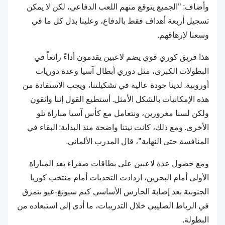
وأضاف: "الجميع يتوقع منهم اللعب الدفاعي، لكن لا يمكن
تسجيل أربعة أهداف فقط بالدفاع، وعلينا بذل كل ما في
وسعنا لإرهاقهم.
هذا فريق كوري قوي يضم لاعبين يقدمون أداءً رائعاً في
البطولات الكبرى، مثل دوري أبطال آسيا وعدة دوريات
أوروبية. لدينا جودة عالية في تشكيلتنا، ويجب الاستفادة من
هذه الإمكانيات بالشكل الأمثل. أستطيع القول إننا واثقون
ولكن لسنا مغرورين، ونتعامل مع كأس آسيا مباراة تلو
الأخرى. ومع ذلك، كانت نيتنا واضحة منذ البداية: البقاء في
المنافسة حتى النهاية"، قال المدرب الألماني.
ومع حصول عدة لاعبين على بطاقات صفراء بعد المباراة
الأولى أمام البحرين، ازدادت التحديات أمام منتخب كوريا
الجنوبية بعد إصابة الحارس الأساسي كيم سيونغ-غيو بتمزق
في الرباط الصليبي خلال التدريبات، ما أدى إلى استبعاده من
البطولة.