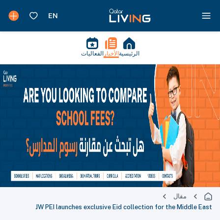
الرئيسية
الأخبار
الفعاليات
مقال
JW PEI launches exclusive Eid collection for the Middle East