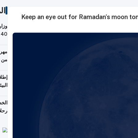
ال
Keep an eye out for Ramadan’s moon toni
وزار
التص
مهرج
من 148,000 زائر
إطلا
البيئ
الخط
رحلا
اعتبارا