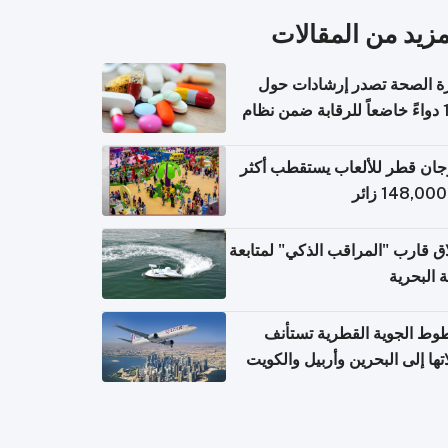
مزيد من المقالات
ة الصحة تصدر إرشادات حول
140 دواءً خاضعاً للرقابة ضمن نظام
اريح الإلكترونية للسفر
ان قطر للألعاب يستقطب أكثر
ق قارب "المراقب الذكي" لمتابعة
ة البحرية
وط الجوية القطرية تستأنف
تها إلى البحرين وأربيل والكويت
ً من 8 أغسطس