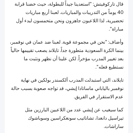
قال تاركوفيتش: "استعدينا جيداً للبطولة، حيث خضنا قرابة
40 يوماً من التدريبات والمباريات. لعبنا أربع مباريات
تحضيرية، لذا اللاعبون جاهزون ونحن متحمسون لبدء أول
مباراة".
وأضاف: "نحن في مجموعة قوية. لعبنا ضد عمان في نوفمبر،
بينما الكرة السعودية متطورة جداً. تايلاند يصعب تقييمها حالياً
بعد تغيير المدرب مؤخراً. لكن علينا أن نظهر ونثبت ما
نستطيع فعله".
تايلاند، التي استبدلت المدرب ألكسندر بولكين في نهاية
نوفمبر بالياباني ماساتادا إيشي، قد تواجه صعوبة بسبب حالة
عدم الاستقرار في الفريق.
كما سيغيب عن إيشي عدد من اللاعبين البارزين مثل
تيراسيل دانغدا، تشاناتيب سونغكراسين وسوباشوك
ساراشات.