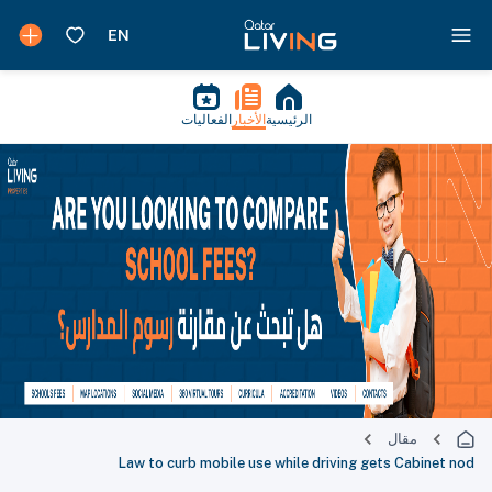
الرئيسية
الأخبار
الفعاليات
مقال
Law to curb mobile use while driving gets Cabinet nod