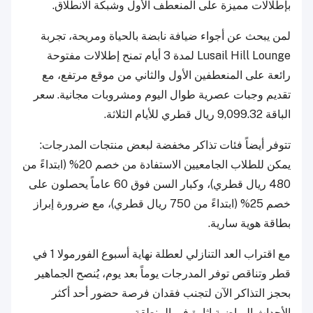
بإطلالات مميزة على المنعطف الأول وشبكة الانطلاق.
لمن يبحث عن أجواء ضيافة نابضة بالحياة ومريحة، تجربة
Lusail Hill Lounge لمدة 3 أيام تمنح إطلالات مفتوحة
رائعة على المنعطفين الأول والثاني من موقع مرتفع، مع
تقديم وجبات عصرية طوال اليوم ومشروبات مجانية. سعر
الباقة 9,099.32 ريال قطري للأيام الثلاثة.
تتوفر أيضاً فئات تذاكر مخفضة لبعض منتجات المدرجات:
يمكن للطلاب الجامعيين الاستفادة من خصم 20% (ابتداءً من
480 ريال قطري)، وكبار السن فوق 60 عاماً يحصلون على
خصم 25% (ابتداءً من 750 ريال قطري)، مع ضرورة إبراز
بطاقة هوية سارية.
مع اقتراب العد التنازلي لعطلة نهاية أسبوع الفورمولا 1 في
قطر وتناقص توفر المدرجات يوماً بعد يوم، يُنصح الجماهير
بحجز التذاكر الآن لتجنب فقدان فرصة حضور أحد أكثر
الأحداث الرياضية إثارة في المنطقة.