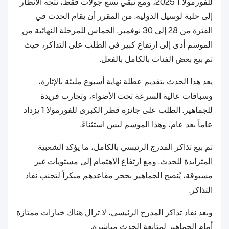
للفورمولا 1 2025، ومع تبقي تسع جولات فقط، تتجه الأنظار
إلى حلبة لوسيل الدولية. من المقرر أن يقام الحدث في
الفترة من 28 إلى 30 نوفمبر. الحماس للمرحلة النهائية من
الموسم أدى إلى ارتفاع كبير في الطلب على التذاكر، حيث
تم بيع بعض الفئات بالكامل بالفعل.
يعد هذا الحدث بتقديم عطلة نهاية أسبوع مليئة بالإثارة،
وسباقات عالية السرعة تحت الأضواء، وتجارب فريدة
للجماهير. الطلب على جائزة قطر الكبرى للفورمولا 1 يزداد
عاماً بعد عام، وهذا الموسم ليس استثناءً.
تم بيع تذاكر المدرج الرئيسي بالكامل، ما يؤكد الشعبية
المتزايدة للحدث. ومع ارتفاع الاهتمام إلى مستويات غير
مسبوقة، يُنصح الجماهير بحجز مقاعدهم مبكراً لتجنب نفاد
التذاكر.
وبعد نفاد تذاكر المدرج الرئيسي، لا تزال هناك خيارات ممتازة
أمام الجماهير لمتابعة الحدث مباشرة.