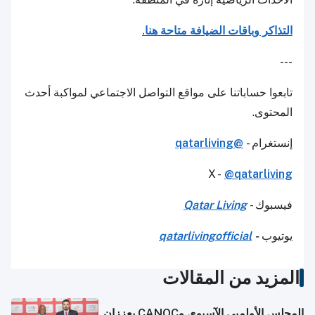
التذاكر وباقات الضيافة متاحة هنا.
---
تابعوا حساباتنا على مواقع التواصل الاجتماعي لمواكبة أحدث
المحتوى.
إنستغرام -
@qatarliving
X -
@qatarliving
فيسبوك -
Qatar Living
يوتيوب
-
qatarlivingofficial
المزيد من المقالات
المجلس الأولمبي الآسيوي وCANOC يعززان