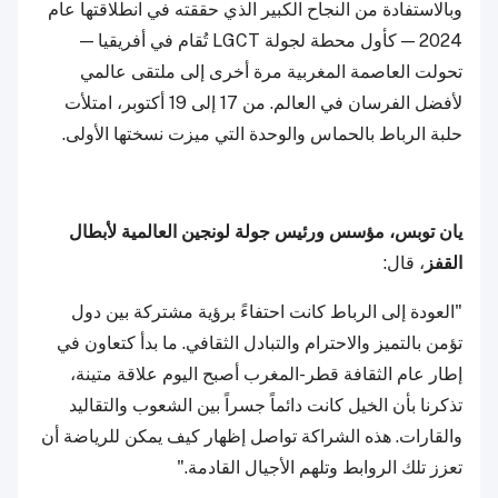
وبالاستفادة من النجاح الكبير الذي حققته في انطلاقتها عام
2024 — كأول محطة لجولة LGCT تُقام في أفريقيا —
تحولت العاصمة المغربية مرة أخرى إلى ملتقى عالمي
لأفضل الفرسان في العالم. من 17 إلى 19 أكتوبر، امتلأت
حلبة الرباط بالحماس والوحدة التي ميزت نسختها الأولى.
يان توبس، مؤسس ورئيس جولة لونجين العالمية لأبطال
القفز
، قال:
"العودة إلى الرباط كانت احتفاءً برؤية مشتركة بين دول
تؤمن بالتميز والاحترام والتبادل الثقافي. ما بدأ كتعاون في
إطار عام الثقافة قطر-المغرب أصبح اليوم علاقة متينة،
تذكرنا بأن الخيل كانت دائماً جسراً بين الشعوب والتقاليد
والقارات. هذه الشراكة تواصل إظهار كيف يمكن للرياضة أن
تعزز تلك الروابط وتلهم الأجيال القادمة."