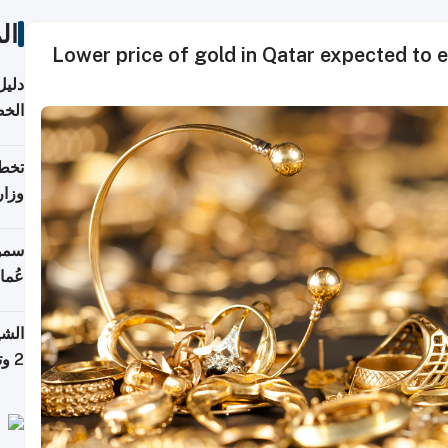
ال
Lower price of gold in Qatar expected to 
دليل
الخ
تخطط
وزار
الاس
سمو 
عُما
الشي
2 وتصل إلى 11 قمة فوق 8,000 متر