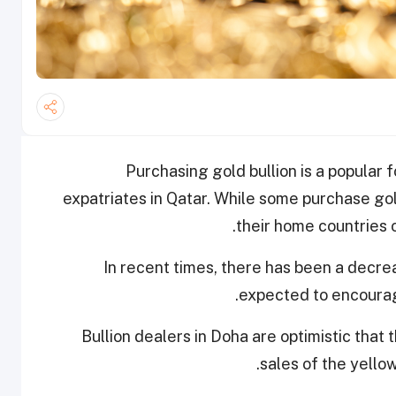
Purchasing gold bullion is a popular
expatriates in Qatar. While some purchase gold t
their home countries ow
In recent times, there has been a decrea
expected to encourage
Bullion dealers in Doha are optimistic that t
.
sales of the yello