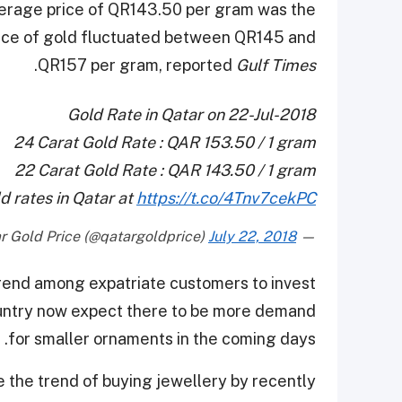
verage price of QR143.50 per gram was the
price of gold fluctuated between QR145 and
.
QR157 per gram, reported
Gulf Times
Gold Rate in Qatar on 22-Jul-2018
24 Carat Gold Rate : QAR 153.50 / 1 gram
22 Carat Gold Rate : QAR 143.50 / 1 gram
ld rates in Qatar at
https://t.co/4Tnv7cekPC
July 22, 2018
— Qatar Gold Price (@qatargoldprice)
trend among expatriate customers to invest
 country now expect there to be more demand
for smaller ornaments in the coming days.
se the trend of buying jewellery by recently