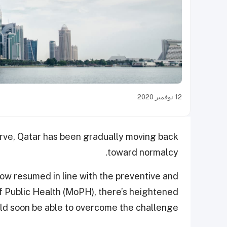
12 نوفمبر 2020
urve, Qatar has been gradually moving back
toward normalcy.
now resumed in line with the preventive and
f Public Health (MoPH), there’s heightened
ld soon be able to overcome the challenge.