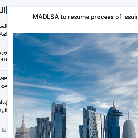
ال
MADLSA to resume process of issuin
السع
اتفا
إقلي
وزار
التص
مهرج
من 148,000 زائر
إطلا
البيئ