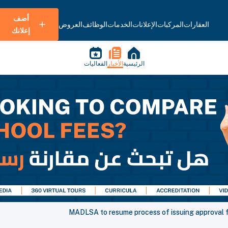
أضف
العقارات
المركبات
الإعلانات
الخدمات
الوظائف
العروض
إعلانك
الرئيسية
الأخبار
الفعاليات
MADLSA to resume process of issuing approval f