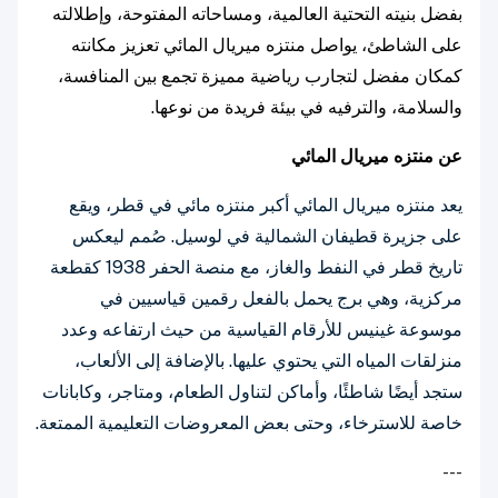
بفضل بنيته التحتية العالمية، ومساحاته المفتوحة، وإطلالته
على الشاطئ، يواصل منتزه ميريال المائي تعزيز مكانته
كمكان مفضل لتجارب رياضية مميزة تجمع بين المنافسة،
والسلامة، والترفيه في بيئة فريدة من نوعها.
عن منتزه ميريال المائي
يعد منتزه ميريال المائي أكبر منتزه مائي في قطر، ويقع
على جزيرة قطيفان الشمالية في لوسيل. صُمم ليعكس
تاريخ قطر في النفط والغاز، مع منصة الحفر 1938 كقطعة
مركزية، وهي برج يحمل بالفعل رقمين قياسيين في
موسوعة غينيس للأرقام القياسية من حيث ارتفاعه وعدد
منزلقات المياه التي يحتوي عليها. بالإضافة إلى الألعاب،
ستجد أيضًا شاطئًا، وأماكن لتناول الطعام، ومتاجر، وكابانات
خاصة للاسترخاء، وحتى بعض المعروضات التعليمية الممتعة.
---