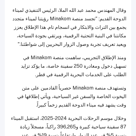
وقال المهندس محمد عبد الله الملا، الرئيس التنفيذي لميناء
الدوحة القديم: "تجسد منصة Minakom رؤيتنا لميناء متجدد
يجمع بين التراث والابتكار في انسجام تام. هذا الإطلاق يعزز
مكانتنا في البنية التحتية الرقمية، ويرتقي بجودة السياحة،
ويعيد تعريف تجربة وصول الزوار البحريين إلى شواطئنا."
ومنذ الإطلاق التجريبي، ساهمت منصة Minakom في
تسهيل دخول ومغادرة 250 سفينة خاصة، ما يؤكد تزايد
الطلب على الخدمات البحرية الرقمية في قطر.
وتستهدف منصة Minakom حصرياً القادمين على متن
اليخوت الخاصة والسفن غير السياحية، ويأتي إطلاقها في
وقت يشهد فيه ميناء الدوحة القديم زخماً كبيراً.
وخلال موسم الرحلات البحرية 2024-2025، استقبل الميناء
87 سفينة سياحية كبيرة و396,265 راكباً، مسجلاً زيادة
بنسبة 5% في عدد الزوار وارتفاعاً بنسبة 19% في عدد