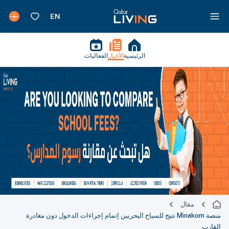
الرئيسية
الأخبار
الفعاليات
مقال
منصة Minakom تتيح للسياح البحريين إتمام إجراءات الدخول دون مغادرة
القارب