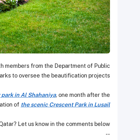
ith members from the Department of Public
arks to oversee the beautification projects.
 park in Al Shahaniya
, one month after the
ration of
the scenic Crescent Park in Lusail
n Qatar? Let us know in the comments below!
--