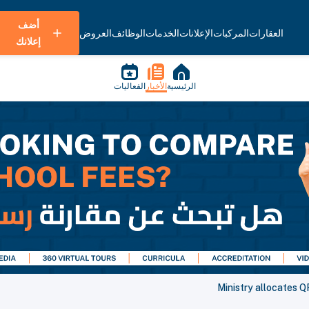
أضف
العقارات
المركبات
الإعلانات
الخدمات
الوظائف
العروض
إعلانك
الرئيسية
الأخبار
الفعاليات
Ministry allocates Q