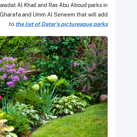
Rawdat Al Khail and Ras Abu Aboud parks in
Al Gharafa and Umm Al Seneem that will add
.
to
the list of Qatar's picturesque parks