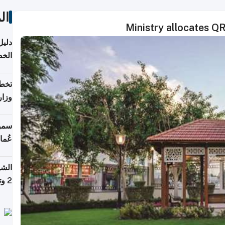
ال
Ministry allocates QR
دليل
الخ
تخطط
وزار
الاس
سمو 
عُما
الشي
2 وتصل إلى 11 قمة فوق 8,000 متر