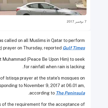
7 نوفمبر 2017
s called on all Muslims in Qatar to perform
ng) prayer on Thursday, reported
Gulf Times
phet Muhammad (Peace Be Upon Him) to seek
for rainfall when rain is lacking.
of Istisqa prayer at the state's mosques on
sponding to November 9, 2017 at 06.01 am,
.
according to
The Peninsula
s of the requirement for the acceptance of