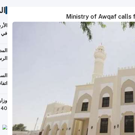
ال
Ministry of Awqaf calls 
الأر
في 
الرس
السع
اتفا
إقلي
وزار
التص