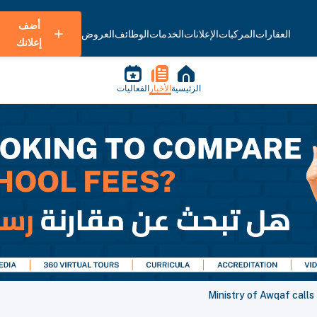
أضف
العقارات
المركبات
الإعلانات
الخدمات
الوظائف
العروض
إعلانك
الرئيسية
الأخبار
الفعاليات
Ministry of Awqaf calls 