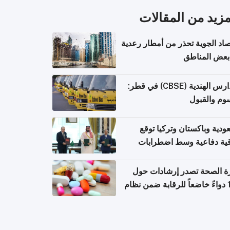
مزيد من المقالات
صاد الجوية تحذر من أمطار رعدية
بعض المناطق
المدارس الهندية (CBSE) في قطر:
وم والقبول
ودية وباكستان وتركيا توقع
قية دفاعية وسط اضطرابات
مية
ة الصحة تصدر إرشادات حول
140 دواءً خاضعاً للرقابة ضمن نظام
اريح الإلكترونية للسفر