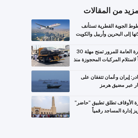
المزيد من المقال
الخطوط الجوية القطرية تس
رحلاتها إلى البحرين وأربيل وال
اعتباراً من 
الإدارة العامة للمرور تمنح مهلة 30
يوماً لاستلام المركبات المحجوزة
فترة ط
مصادر: إيران وعُمان تتفقان
مسار عبر مضيق ه
وزارة الأوقاف تطلق تطبيق "ح
لتعزيز إدارة المساجد رق