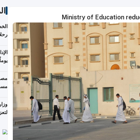
ات
Ministry of Education red
تأنف
كويت
8 أغسطس
 منذ
ويلة
 على
رمز
اضر"
مياً