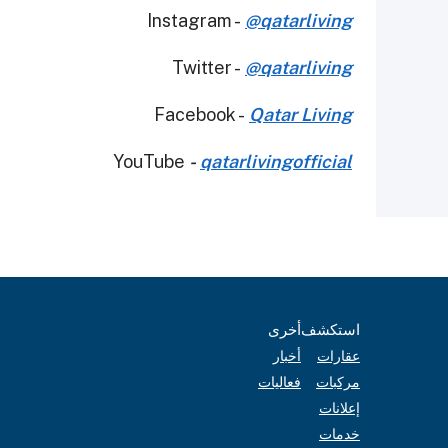
Instagram -
@qatarliving
Twitter -
@qatarliving
Facebook -
Qatar Living
YouTube
-
qatarlivingofficial
أخرى
استكشف
أخبار
عقارات
فعاليات
مركبات
إعلانات
خدمات