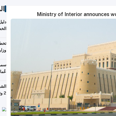
ال
Ministry of Interior announces wo
دليل
الخ
تخطط
وزار
الاس
سمو 
عُما
الشي
2 وتصل إلى 11 قمة فوق 8,000 متر