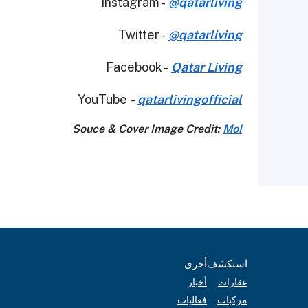
Instagram -
@qatarliving
Twitter -
@qatarliving
Facebook -
Qatar Living
YouTube
-
qatarlivingofficial
Souce & Cover Image Credit:
MoI
استكشف
أخرى
عقارات
أخبار
مركبات
فعاليات