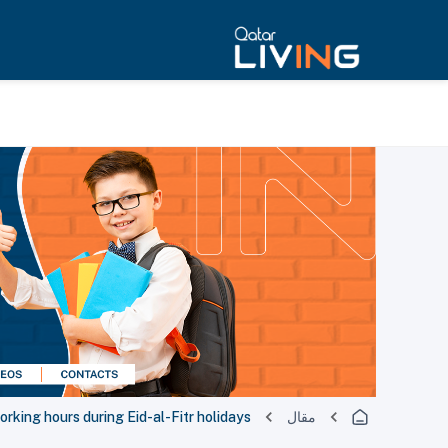
مقال
orking hours during Eid-al-Fitr holidays