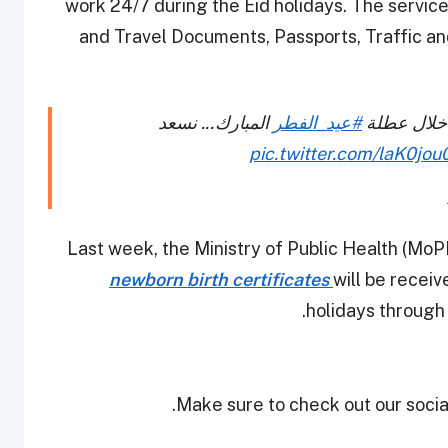
work 24/7 during the Eid holidays. The servic
and Travel Documents, Passports, Traffic and
لال عطلة
#عيد_الفطر
المبارك... نسعد
pic.twitter.com/laK0jou
Last week, the Ministry of Public Health (Mo
newborn birth certificates
will be receiv
holidays through
Make sure to check out our social