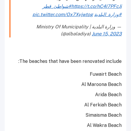
https://t.co/hC4I7PFcJj
#شواطئ_قطر
#وزارة_البلدية
pic.twitter.com/Ox7Xyjwtog
— وزارة البلدية | Ministry Of Municipality
(@albaladiya)
June 15, 2023
The beaches that have been renovated include:
Fuwairt Beach
Al Maroona Beach
Arida Beach
Al Ferkiah Beach
Simaisma Beach
Al Wakra Beach