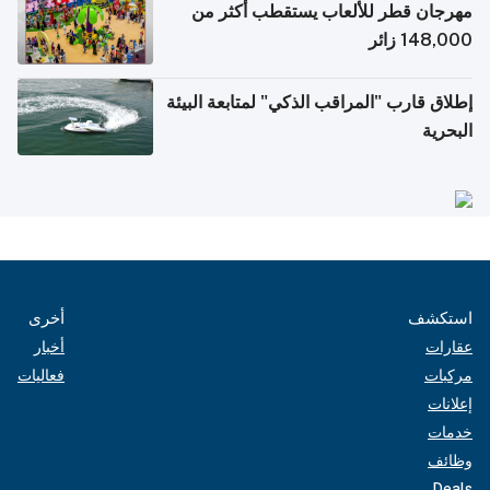
مهرجان قطر للألعاب يستقطب أكثر من
148,000 زائر
إطلاق قارب "المراقب الذكي" لمتابعة البيئة
البحرية
استكشف
أخرى
عقارات
أخبار
مركبات
فعاليات
إعلانات
خدمات
وظائف
Deals