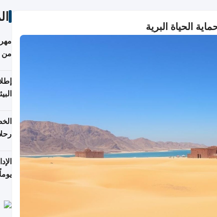
ال
ماية الحياة البرية
مهرج
من 148,000 زائر
إطلا
البيئ
الخط
رحلا
اعتبارا
يوما
فترة